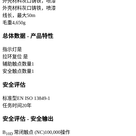
外壳材料
灰口铸铁，喷漆
外壳材料
灰口铸铁，喷漆
线长，最大
50
m
毛重
4,650
g
总体数据 - 产品特性
指示灯
是
拉环复位
是
辅助触点数量
1
安全触点数量
1
安全评估
标准型
EN ISO 13849-1
任务时间
20
年
安全评估 - 安全输出
B
常闭触点 (NC)
100,000
操作
10D