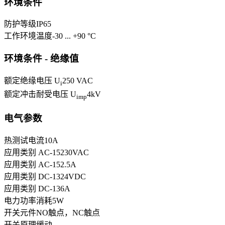
环境条件
防护等级
IP65
工作环境温度
-30 ... +90 °C
环境条件 - 绝缘值
额定绝缘电压 U
250 VAC
i
额定冲击耐受电压 U
4
kV
imp
电气参数
热测试电流
10
A
应用类别 AC-15
230
VAC
应用类别 AC-15
2.5
A
应用类别 DC-13
24
VDC
应用类别 DC-13
6
A
电力功率消耗
5
W
开关元件
NO触点，NC触点
开关原理
缓动