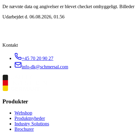
De nævnte data og angivelser er blevet checket omhyggeligt. Billeder k
Udarbejdet d.
06.08.2026, 01.56
Kontakt
+45 70 20 90 27
info-dk@schmersal.com
Produkter
Webshop
Produktnyheder
Industry Solutions
Brochurer