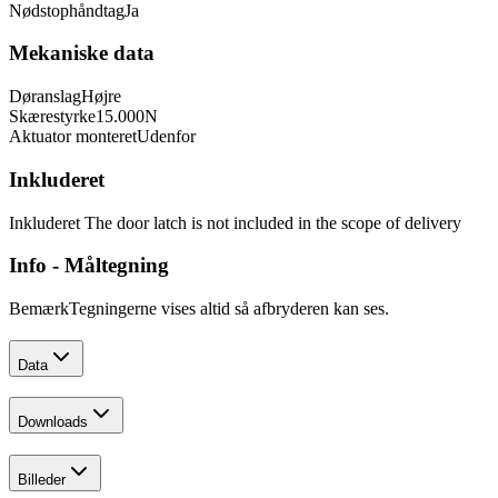
Nødstophåndtag
Ja
Mekaniske data
Døranslag
Højre
Skærestyrke
15.000
N
Aktuator monteret
Udenfor
Inkluderet
Inkluderet
The door latch is not included in the scope of delivery
Info - Måltegning
Bemærk
Tegningerne vises altid så afbryderen kan ses.
Data
Downloads
Billeder