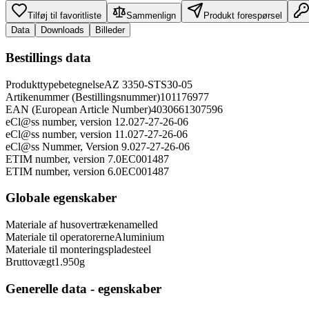
Tilføj til favoritliste
Sammenlign
Produkt forespørsel
Data
Downloads
Billeder
Bestillings data
Produkttypebetegnelse
AZ 3350-STS30-05
Artikenummer (Bestillingsnummer)
101176977
EAN (European Article Number)
4030661307596
eCl@ss number, version 12.0
27-27-26-06
eCl@ss number, version 11.0
27-27-26-06
eCl@ss Nummer, Version 9.0
27-27-26-06
ETIM number, version 7.0
EC001487
ETIM number, version 6.0
EC001487
Globale egenskaber
Materiale af husovertræk
enamelled
Materiale til operatorerne
Aluminium
Materiale til monteringsplade
steel
Bruttovægt
1.950
g
Generelle data - egenskaber