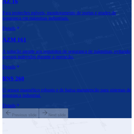
AZ 16
Para proteções móveis, monitoramento de portas e grades de
segurança em máquinas industriais.
Details
AZM 161
A solução atende aos requisitos de segurança de máquinas, evitando
acessos indevidos durante a operação.
Details
BNS 260
O sensor magnético robusto e de baixa manutenção para sistemas de
segurança industrial.
Details
Previous slide
Next slide