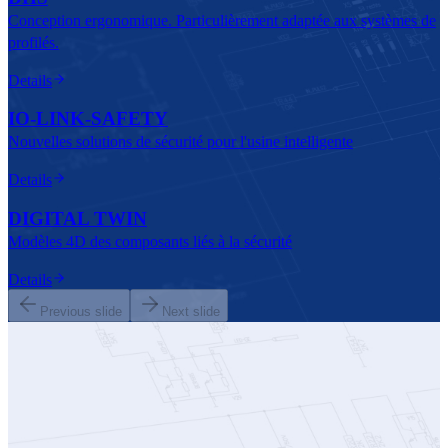
Conception ergonomique. Particulièrement adaptée aux systèmes de
profilés.
Details
IO-LINK-SAFETY
Nouvelles solutions de sécurité pour l'usine intelligente
Details
DIGITAL TWIN
Modèles 4D des composants liés à la sécurité
Details
Previous slide
Next slide