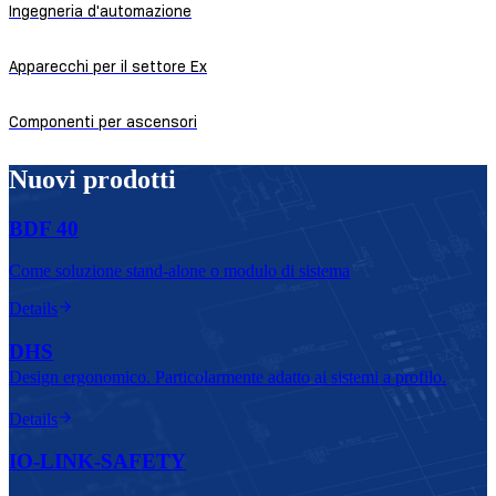
Ingegneria d'automazione
Apparecchi per il settore Ex
Componenti per ascensori
Nuovi prodotti
BDF 40
Come soluzione stand‑alone o modulo di sistema
Details
DHS
Design ergonomico. Particolarmente adatto ai sistemi a profilo.
Details
IO-LINK-SAFETY