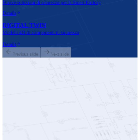
Nuove soluzioni di sicurezza per la Smart Factory
Details
DIGITAL TWIN
Modelli 4D di componenti di sicurezza
Details
Previous slide
Next slide