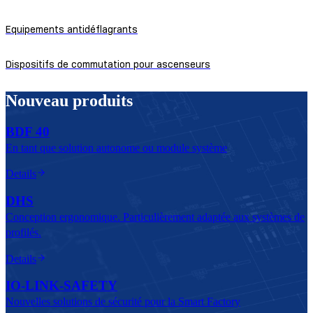
Equipements antidéflagrants
Dispositifs de commutation pour ascenseurs
Nouveau produits
BDF 40
En tant que solution autonome ou module système
Details
DHS
Conception ergonomique. Particulièrement adaptée aux systèmes de
profilés.
Details
IO-LINK-SAFETY
Nouvelles solutions de sécurité pour la Smart Factory