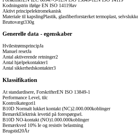
Kodningstrin ifølge EN ISO 14119
lav
Aktivt princip
elektromekanisk
Materiale til kapsling
Plastik, glasfiberforstærket termoplast, selvsluk
Bruttovægt
330
g
Generelle data - egenskaber
Hvilestrømsprincip
Ja
Manuel reset
Ja
Antal aktiverende retninger
2
Antal hjælpekontakter
1
Antal sikkerhedskontakter
3
Klassifikation
At standardisere, Forskrifter
EN ISO 13849-1
Performance Level, til
c
Kontrolkategori
1
B10D Normalt lukket kontakt (NC)
2.000.000
koblinger
Bemærk
Elektrisk levetid på forespørgsel.
B10D NO-kontakt (NO)
1.000.000
koblinger
Bemærk
ved 10% Ie og resistiv belastning
Brugstid
20
År