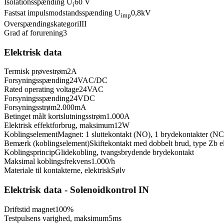
Isolationsspænding U
60 V
i
Fastsat impulsmodstandsspænding U
0,8
kV
imp
Overspændingskategori
III
Grad af forurening
3
Elektrisk data
Termisk prøvestrøm
2
A
Forsyningsspænding
24
VAC/DC
Rated operating voltage
24
VAC
Forsyningsspænding
24
VDC
Forsyningsstrøm
2.000
mA
Betinget målt kortslutningsstrøm
1.000
A
Elektrisk effektforbrug, maksimum
12
W
Koblingselement
Magnet: 1 sluttekontakt (NO), 1 brydekontakter (NC)
Bemærk (koblingselement)
Skiftekontakt med dobbelt brud, type Zb e
Koblingsprincip
Glidekobling, tvangsbrydende brydekontakt
Maksimal koblingsfrekvens
1.000
/h
Materiale til kontakterne, elektrisk
Sølv
Elektrisk data - Solenoidkontrol IN
Driftstid magnet
100
%
Testpulsens varighed, maksimum
5
ms