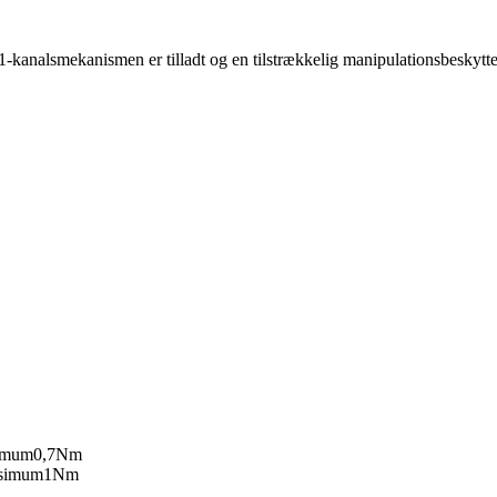
 1-kanalsmekanismen er tilladt og en tilstrækkelig manipulationsbeskytte
nimum
0,7
Nm
ksimum
1
Nm