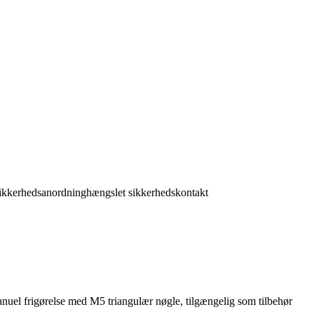
sikkerhedsanordning
hængslet sikkerhedskontakt
anuel frigørelse med M5 triangulær nøgle, tilgængelig som tilbehør