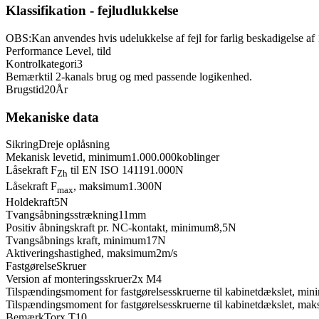
Klassifikation - fejludlukkelse
OBS:
Kan anvendes hvis udelukkelse af fejl for farlig beskadigelse af
Performance Level, til
d
Kontrolkategori
3
Bemærk
til 2-kanals brug og med passende logikenhed.
Brugstid
20
År
Mekaniske data
Sikring
Dreje oplåsning
Mekanisk levetid, minimum
1.000.000
koblinger
Låsekraft F
til EN ISO 14119
1.000
N
Zh
Låsekraft F
, maksimum
1.300
N
max
Holdekraft
5
N
Tvangsåbningsstrækning
11
mm
Positiv åbningskraft pr. NC-kontakt, minimum
8,5
N
Tvangsåbnings kraft, minimum
17
N
Aktiveringshastighed, maksimum
2
m/s
Fastgørelse
Skruer
Version af monteringsskruer
2x M4
Tilspændingsmoment for fastgørelsesskruerne til kabinetdækslet, mi
Tilspændingsmoment for fastgørelsesskruerne til kabinetdækslet, ma
Bemærk
Torx T10