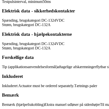
Testpulsinterval, minimum
50
ms
Elektrisk data - sikkerhedskontakter
Spænding, brugskategori DC-13
24
VDC
Strøm, brugskategori DC-13
2
A
Elektrisk data - hjælpekontakterne
Spænding, brugskategori DC-13
24
VDC
Strøm, brugskategori DC-13
2
A
Forskellige data
Tip (applikationsanvendelsesformål)
aftagelige afskærmninger
flytbar 
Inkluderet
Inkluderet
Actuator must be ordered separately.
Tætnings paler
Bemærk
Bemærk (hjælpefrakobling)
Ekstra manuel udløser på siden
højre
Til m