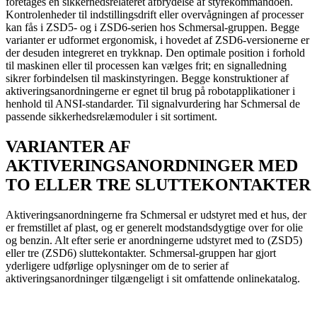
foretages en sikkerhedsrelateret afbrydelse af styrekommandoen.
Kontrolenheder til indstillingsdrift eller overvågningen af processer
kan fås i ZSD5- og i ZSD6-serien hos Schmersal-gruppen. Begge
varianter er udformet ergonomisk, i hovedet af ZSD6-versionerne er
der desuden integreret en trykknap. Den optimale position i forhold
til maskinen eller til processen kan vælges frit; en signalledning
sikrer forbindelsen til maskinstyringen. Begge konstruktioner af
aktiveringsanordningerne er egnet til brug på robotapplikationer i
henhold til ANSI-standarder. Til signalvurdering har Schmersal de
passende sikkerhedsrelæmoduler i sit sortiment.
VARIANTER AF
AKTIVERINGSANORDNINGER MED
TO ELLER TRE SLUTTEKONTAKTER
Aktiveringsanordningerne fra Schmersal er udstyret med et hus, der
er fremstillet af plast, og er generelt modstandsdygtige over for olie
og benzin. Alt efter serie er anordningerne udstyret med to (ZSD5)
eller tre (ZSD6) sluttekontakter. Schmersal-gruppen har gjort
yderligere udførlige oplysninger om de to serier af
aktiveringsanordninger tilgængeligt i sit omfattende onlinekatalog.