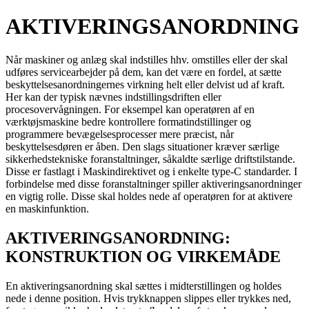
AKTIVERINGSANORDNING
Når maskiner og anlæg skal indstilles hhv. omstilles eller der skal
udføres servicearbejder på dem, kan det være en fordel, at sætte
beskyttelsesanordningernes virkning helt eller delvist ud af kraft.
Her kan der typisk nævnes indstillingsdriften eller
procesovervågningen. For eksempel kan operatøren af en
værktøjsmaskine bedre kontrollere formatindstillinger og
programmere bevægelsesprocesser mere præcist, når
beskyttelsesdøren er åben. Den slags situationer kræver særlige
sikkerhedstekniske foranstaltninger, såkaldte særlige driftstilstande.
Disse er fastlagt i Maskindirektivet og i enkelte type-C standarder. I
forbindelse med disse foranstaltninger spiller aktiveringsanordninger
en vigtig rolle. Disse skal holdes nede af operatøren for at aktivere
en maskinfunktion.
AKTIVERINGSANORDNING:
KONSTRUKTION OG VIRKEMÅDE
En aktiveringsanordning skal sættes i midterstillingen og holdes
nede i denne position. Hvis trykknappen slippes eller trykkes ned,