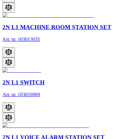
2N L1 MACHINE ROOM STATION SET
Art. nr. 103013035
2N L1 SWITCH
Art. nr. 103016969
2N L1 VOICE ALARM STATION SET