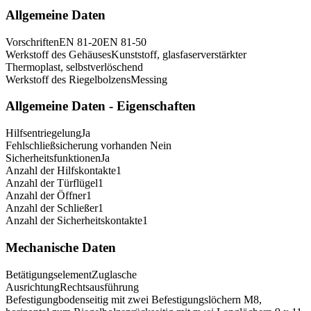
Allgemeine Daten
Vorschriften
EN 81-20
EN 81-50
Werkstoff des Gehäuses
Kunststoff, glasfaserverstärkter
Thermoplast, selbstverlöschend
Werkstoff des Riegelbolzens
Messing
Allgemeine Daten - Eigenschaften
Hilfsentriegelung
Ja
Fehlschließsicherung vorhanden
Nein
Sicherheitsfunktionen
Ja
Anzahl der Hilfskontakte
1
Anzahl der Türflügel
1
Anzahl der Öffner
1
Anzahl der Schließer
1
Anzahl der Sicherheitskontakte
1
Mechanische Daten
Betätigungselement
Zuglasche
Ausrichtung
Rechtsausführung
Befestigung
bodenseitig mit zwei Befestigungslöchern M8,