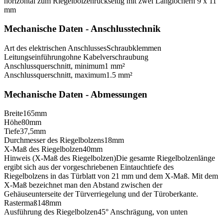
horizontal zum Riegelbolzen
rückseitig mit zwei Langlöchern 9 x 11
mm
Mechanische Daten - Anschlusstechnik
Art des elektrischen Anschlusses
Schraubklemmen
Leitungseinführung
ohne Kabelverschraubung
Anschlussquerschnitt, minimum
1 mm²
Anschlussquerschnitt, maximum
1.5 mm²
Mechanische Daten - Abmessungen
Breite
165
mm
Höhe
80
mm
Tiefe
37,5
mm
Durchmesser des Riegelbolzens
18
mm
X-Maß des Riegelbolzen
40
mm
Hinweis (X-Maß des Riegelbolzen)
Die gesamte Riegelbolzenlänge
ergibt sich aus der vorgeschriebenen Eintauchtiefe des
Riegelbolzens in das Türblatt von 21 mm und dem X-Maß. Mit dem
X-Maß bezeichnet man den Abstand zwischen der
Gehäuseunterseite der Türverriegelung und der Türoberkante.
Rastermaß
148
mm
Ausführung des Riegelbolzen
45° Anschrägung, von unten