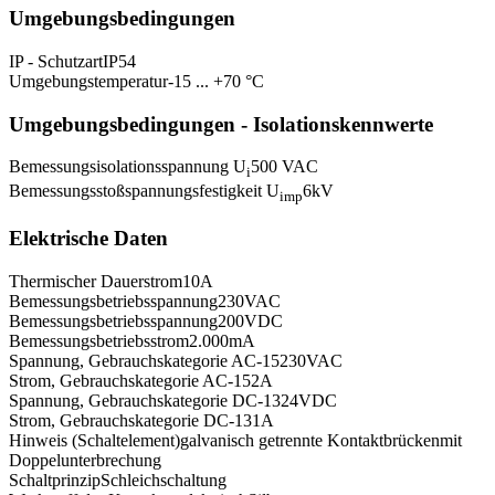
Umgebungsbedingungen
IP - Schutzart
IP54
Umgebungstemperatur
-15 ... +70 °C
Umgebungsbedingungen - Isolationskennwerte
Bemessungsisolationsspannung U
500 VAC
i
Bemessungsstoßspannungsfestigkeit U
6
kV
imp
Elektrische Daten
Thermischer Dauerstrom
10
A
Bemessungsbetriebsspannung
230
VAC
Bemessungsbetriebsspannung
200
VDC
Bemessungsbetriebsstrom
2.000
mA
Spannung, Gebrauchskategorie AC-15
230
VAC
Strom, Gebrauchskategorie AC-15
2
A
Spannung, Gebrauchskategorie DC-13
24
VDC
Strom, Gebrauchskategorie DC-13
1
A
Hinweis (Schaltelement)
galvanisch getrennte Kontaktbrücken
mit
Doppelunterbrechung
Schaltprinzip
Schleichschaltung