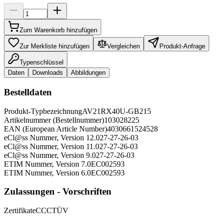
Zum Warenkorb hinzufügen
Zur Merkliste hinzufügen
Vergleichen
Produkt-Anfrage
Typenschlüssel
Daten
Downloads
Abbildungen
Bestelldaten
Produkt-Typbezeichnung
AV21RX40U-GB215
Artikelnummer (Bestellnummer)
103028225
EAN (European Article Number)
4030661524528
eCl@ss Nummer, Version 12.0
27-27-26-03
eCl@ss Nummer, Version 11.0
27-27-26-03
eCl@ss Nummer, Version 9.0
27-27-26-03
ETIM Nummer, Version 7.0
EC002593
ETIM Nummer, Version 6.0
EC002593
Zulassungen - Vorschriften
Zertifikate
CCC
TÜV