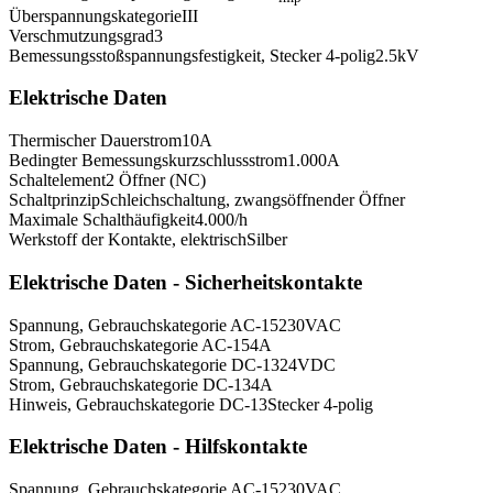
Überspannungskategorie
III
Verschmutzungsgrad
3
Bemessungsstoßspannungsfestigkeit, Stecker 4-polig
2.5
kV
Elektrische Daten
Thermischer Dauerstrom
10
A
Bedingter Bemessungskurzschlussstrom
1.000
A
Schaltelement
2 Öffner (NC)
Schaltprinzip
Schleichschaltung, zwangsöffnender Öffner
Maximale Schalthäufigkeit
4.000
/h
Werkstoff der Kontakte, elektrisch
Silber
Elektrische Daten - Sicherheitskontakte
Spannung, Gebrauchskategorie AC-15
230
VAC
Strom, Gebrauchskategorie AC-15
4
A
Spannung, Gebrauchskategorie DC-13
24
VDC
Strom, Gebrauchskategorie DC-13
4
A
Hinweis, Gebrauchskategorie DC-13
Stecker 4-polig
Elektrische Daten - Hilfskontakte
Spannung, Gebrauchskategorie AC-15
230
VAC