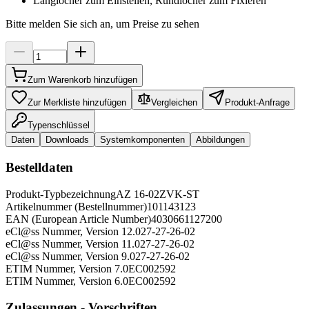
Langlöcher zum Einstellen, Rundlöcher zum Fixieren
Bitte melden Sie sich an, um Preise zu sehen
Zum Warenkorb hinzufügen
Zur Merkliste hinzufügen
Vergleichen
Produkt-Anfrage
Typenschlüssel
Daten
Downloads
Systemkomponenten
Abbildungen
Bestelldaten
Produkt-Typbezeichnung
AZ 16-02ZVK-ST
Artikelnummer (Bestellnummer)
101143123
EAN (European Article Number)
4030661127200
eCl@ss Nummer, Version 12.0
27-27-26-02
eCl@ss Nummer, Version 11.0
27-27-26-02
eCl@ss Nummer, Version 9.0
27-27-26-02
ETIM Nummer, Version 7.0
EC002592
ETIM Nummer, Version 6.0
EC002592
Zulassungen - Vorschriften