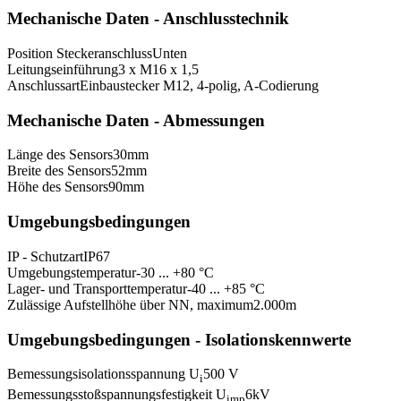
Mechanische Daten - Anschlusstechnik
Position Steckeranschluss
Unten
Leitungseinführung
3 x M16 x 1,5
Anschlussart
Einbaustecker M12, 4-polig, A-Codierung
Mechanische Daten - Abmessungen
Länge des Sensors
30
mm
Breite des Sensors
52
mm
Höhe des Sensors
90
mm
Umgebungsbedingungen
IP - Schutzart
IP67
Umgebungstemperatur
-30 ... +80 °C
Lager- und Transporttemperatur
-40 ... +85 °C
Zulässige Aufstellhöhe über NN, maximum
2.000
m
Umgebungsbedingungen - Isolationskennwerte
Bemessungsisolationsspannung U
500 V
i
Bemessungsstoßspannungsfestigkeit U
6
kV
imp