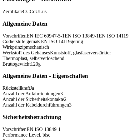
Zertifikate
CCC
cULus
Allgemeine Daten
Vorschriften
EN IEC 60947-5-1
EN ISO 13849-1
EN ISO 14119
Codierstufe gemäß EN ISO 14119
gering
Wirkprinzip
mechanisch
Werkstoff des Gehäuses
Kunststoff, glasfaserverstärkter
Thermoplast, selbstverlöschend
Bruttogewicht
120
g
Allgemeine Daten - Eigenschaften
Rückstellkraft
Ja
Anzahl der Anfahrrichtungen
3
Anzahl der Sicherheitskontakte
2
Anzahl der Kabeldurchführungen
3
Sicherheitsbetrachtung
Vorschriften
EN ISO 13849-1
Performance Level, bis
c