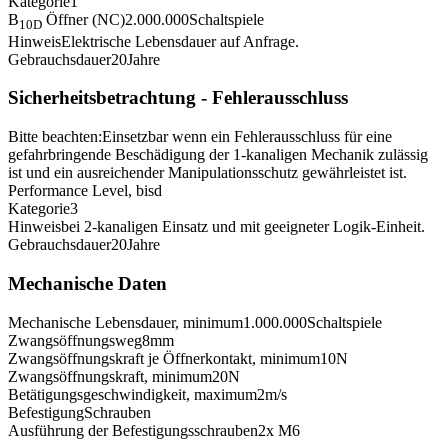
Kategorie
1
B
Öffner (NC)
2.000.000
Schaltspiele
10D
Hinweis
Elektrische Lebensdauer auf Anfrage.
Gebrauchsdauer
20
Jahre
Sicherheitsbetrachtung - Fehlerausschluss
Bitte beachten:
Einsetzbar wenn ein Fehlerausschluss für eine
gefahrbringende Beschädigung der 1-kanaligen Mechanik zulässig
ist und ein ausreichender Manipulationsschutz gewährleistet ist.
Performance Level, bis
d
Kategorie
3
Hinweis
bei 2-kanaligen Einsatz und mit geeigneter Logik-Einheit.
Gebrauchsdauer
20
Jahre
Mechanische Daten
Mechanische Lebensdauer, minimum
1.000.000
Schaltspiele
Zwangsöffnungsweg
8
mm
Zwangsöffnungskraft je Öffnerkontakt, minimum
10
N
Zwangsöffnungskraft, minimum
20
N
Betätigungsgeschwindigkeit, maximum
2
m/s
Befestigung
Schrauben
Ausführung der Befestigungsschrauben
2x M6