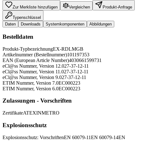
Zur Merkliste hinzufügen
Vergleichen
Produkt-Anfrage
Typenschlüssel
Daten
Downloads
Systemkomponenten
Abbildungen
Bestelldaten
Produkt-Typbezeichnung
EX-RDLMGB
Artikelnummer (Bestellnummer)
101197353
EAN (European Article Number)
4030661599731
eCl@ss Nummer, Version 12.0
27-37-12-11
eCl@ss Nummer, Version 11.0
27-37-12-11
eCl@ss Nummer, Version 9.0
27-37-12-11
ETIM Nummer, Version 7.0
EC000223
ETIM Nummer, Version 6.0
EC000223
Zulassungen - Vorschriften
Zertifikate
ATEX
INMETRO
Explosionsschutz
Explosionsschutz: Vorschriften
EN 60079-11
EN 60079-14
EN