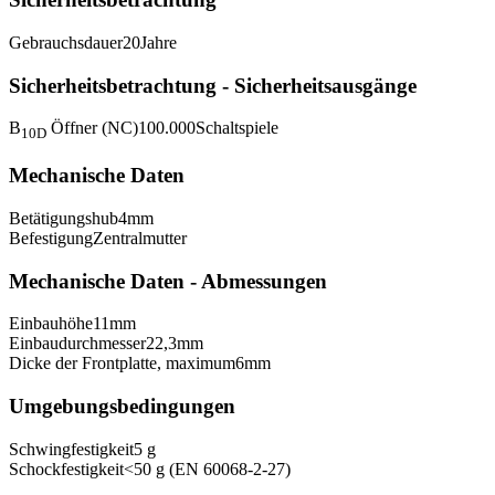
Gebrauchsdauer
20
Jahre
Sicherheitsbetrachtung - Sicherheitsausgänge
B
Öffner (NC)
100.000
Schaltspiele
10D
Mechanische Daten
Betätigungshub
4
mm
Befestigung
Zentralmutter
Mechanische Daten - Abmessungen
Einbauhöhe
11
mm
Einbaudurchmesser
22,3
mm
Dicke der Frontplatte, maximum
6
mm
Umgebungsbedingungen
Schwingfestigkeit
5 g
Schockfestigkeit
<50 g (EN 60068-2-27)