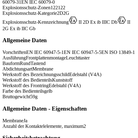
60079-31
EN IEC 60079-0
Explosionsschutz-Zonen
1
2
21
22
Explosionsschutz-Kategorie
2D
2G
D
D
Explosionsschutz-Kennzeichnung
II 2D Ex ib IIIC Db
II
2G Ex ib IIC Gb
Allgemeine Daten
Vorschriften
EN IEC 60947-5-1
EN IEC 60947-5-5
EN ISO 13849-1
Ausführung
Frontplattenmontage
Leuchttaster
Bauform
Rund
Tastend
Abdichtungsart
Membrane
Werkstoff des Bezeichnungsschild
Edelstahl (V4A)
Werkstoff des Bedienteils
Kunststoff
Werkstoff des Frontring
Edelstahl (V4A)
Farbe des Bedienteils
gelb
Bruttogewicht
59
g
Allgemeine Daten - Eigenschaften
Membrane
Ja
Anzahl der Kontaktelelemente, maximum
2
Sicherheitsbetrachtung