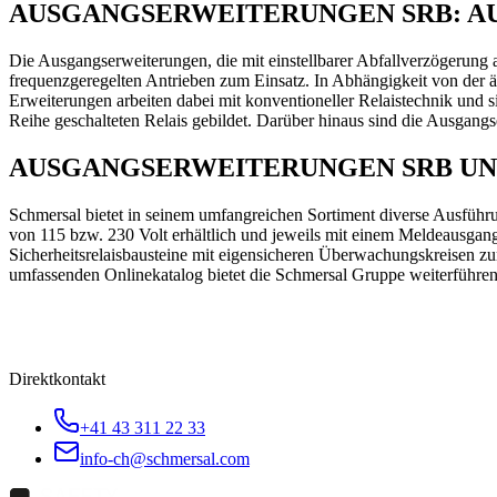
AUSGANGSERWEITERUNGEN SRB: A
Die Ausgangserweiterungen, die mit einstellbarer Abfallverzögerung 
frequenzgeregelten Antrieben zum Einsatz. In Abhängigkeit von der
Erweiterungen arbeiten dabei mit konventioneller Relaistechnik und 
Reihe geschalteten Relais gebildet. Darüber hinaus sind die Ausgang
AUSGANGSERWEITERUNGEN SRB UN
Schmersal bietet in seinem umfangreichen Sortiment diverse Ausfü
von 115 bzw. 230 Volt erhältlich und jeweils mit einem Meldeausg
Sicherheitsrelaisbausteine mit eigensicheren Überwachungskreisen 
umfassenden Onlinekatalog bietet die Schmersal Gruppe weiterführen
Direktkontakt
+41 43 311 22 33
info-ch@schmersal.com