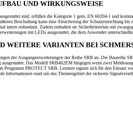
UFBAU UND WIRKUNGSWEISE
ausgestattet sind, erfüllen die Kategorie 1 gem. EN 60204-1 und komm
 äußeren Beschaltung kann eine Absicherung der Schutzeinrichtung bi
sind intern redundant. Zudem enthalten sie Sicherheitsrelais mit zwan
serweiterungen mit LEDs ausgestattet, die dem Anwender unterschiedli
D WEITERE VARIANTEN BEI SCHMER
hrungen der Ausgangserweiterungen der Reihe SRB an. Die Baureihe S
ang ausgestattet. Das Modell SRB402EM hingegen weist zwei Meldeaus
zum Programm PROTECT SRB. Letztere eignen sich für den Einsatz von 
de Informationen rund um das Themengebiet der sicheren Signalverarb