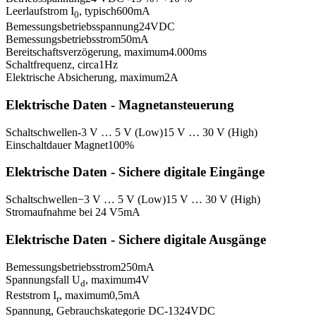
Leerlaufstrom I
, typisch
600
mA
0
Bemessungsbetriebsspannung
24
VDC
Bemessungsbetriebsstrom
50
mA
Bereitschaftsverzögerung, maximum
4.000
ms
Schaltfrequenz, circa
1
Hz
Elektrische Absicherung, maximum
2
A
Elektrische Daten - Magnetansteuerung
Schaltschwellen
-3 V … 5 V (Low)
15 V … 30 V (High)
Einschaltdauer Magnet
100
%
Elektrische Daten - Sichere digitale Eingänge
Schaltschwellen
−3 V … 5 V (Low)
15 V … 30 V (High)
Stromaufnahme bei 24 V
5
mA
Elektrische Daten - Sichere digitale Ausgänge
Bemessungsbetriebsstrom
250
mA
Spannungsfall U
, maximum
4
V
d
Reststrom I
, maximum
0,5
mA
r
Spannung, Gebrauchskategorie DC-13
24
VDC