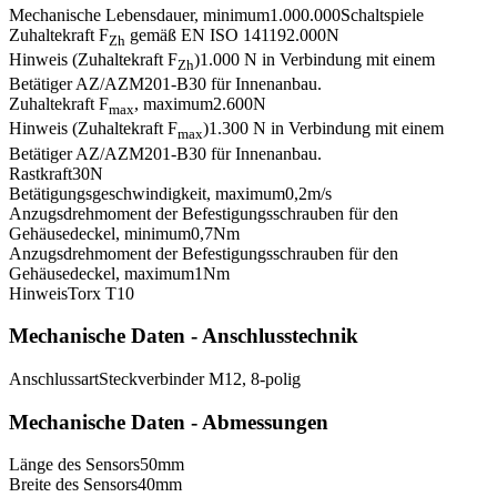
Mechanische Lebensdauer, minimum
1.000.000
Schaltspiele
Zuhaltekraft F
gemäß EN ISO 14119
2.000
N
Zh
Hinweis (Zuhaltekraft F
)
1.000 N in Verbindung mit einem
Zh
Betätiger AZ/AZM201-B30 für Innenanbau.
Zuhaltekraft F
, maximum
2.600
N
max
Hinweis (Zuhaltekraft F
)
1.300 N in Verbindung mit einem
max
Betätiger AZ/AZM201-B30 für Innenanbau.
Rastkraft
30
N
Betätigungsgeschwindigkeit, maximum
0,2
m/s
Anzugsdrehmoment der Befestigungsschrauben für den
Gehäusedeckel, minimum
0,7
Nm
Anzugsdrehmoment der Befestigungsschrauben für den
Gehäusedeckel, maximum
1
Nm
Hinweis
Torx T10
Mechanische Daten - Anschlusstechnik
Anschlussart
Steckverbinder M12, 8-polig
Mechanische Daten - Abmessungen
Länge des Sensors
50
mm
Breite des Sensors
40
mm