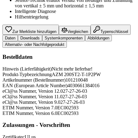
Sensor-Technik erlaubt Versatz von Betätiger und Zuhaltung
von vertikal ± 5 mm und horizontal ± 1,5 mm
Intelligente Diagnose
Hilfsentriegelung
Zur Merkliste hinzufügen
Vergleichen
Typenschlüssel
Daten
Downloads
Systemkomponenten
Abbildungen
Alternativ- oder Nachfolgeprodukt
Bestelldaten
Hinweis (Lieferfähigkeit)
Nicht mehr lieferbar!
Produkt-Typbezeichnung
AZM 200ST2-T-1P2PW
Artikelnummer (Bestellnummer)
101210048
EAN (European Article Number)
4030661384016
eCl@ss Nummer, Version 12.0
27-27-26-03
eCl@ss Nummer, Version 11.0
27-27-26-03
eCl@ss Nummer, Version 9.0
27-27-26-03
ETIM Nummer, Version 7.0
EC002593
ETIM Nummer, Version 6.0
EC002593
Zulassungen - Vorschriften
Zertifikate
cULus