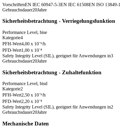
Vorschriften
EN IEC 60947-5-3
EN IEC 61508
EN ISO 13849-1
Gebrauchsdauer
20
Jahre
Sicherheitsbetrachtung - Verriegelungsfunktion
Performance Level, bis
e
Kategorie
4
PFH-Wert
4,00 x 10⁻⁹
/h
PFD-Wert
1,00 x 10⁻⁴
Safety Integrity Level (SIL), geeignet für Anwendungen in
3
Gebrauchsdauer
20
Jahre
Sicherheitsbetrachtung - Zuhaltefunktion
Performance Level, bis
d
Kategorie
2
PFH-Wert
2,50 x 10⁻⁹
/h
PFD-Wert
2,20 x 10⁻⁴
Safety Integrity Level (SIL), geeignet für Anwendungen in
2
Gebrauchsdauer
20
Jahre
Mechanische Daten