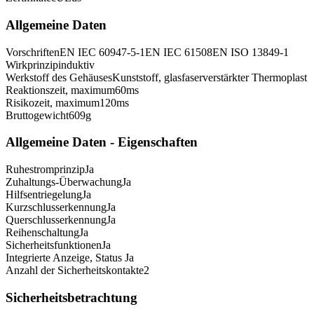
Allgemeine Daten
Vorschriften
EN IEC 60947-5-1
EN IEC 61508
EN ISO 13849-1
Wirkprinzip
induktiv
Werkstoff des Gehäuses
Kunststoff, glasfaserverstärkter Thermoplast
Reaktionszeit, maximum
60
ms
Risikozeit, maximum
120
ms
Bruttogewicht
609
g
Allgemeine Daten - Eigenschaften
Ruhestromprinzip
Ja
Zuhaltungs-Überwachung
Ja
Hilfsentriegelung
Ja
Kurzschlusserkennung
Ja
Querschlusserkennung
Ja
Reihenschaltung
Ja
Sicherheitsfunktionen
Ja
Integrierte Anzeige, Status
Ja
Anzahl der Sicherheitskontakte
2
Sicherheitsbetrachtung