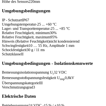
Höhe des Sensors
220
mm
Umgebungsbedingungen
IP - Schutzart
IP67
Umgebungstemperatur
-25 ... +60 °C
Lager- und Transporttemperatur
-25 ... +85 °C
Relative Feuchtigkeit, minimum
30
%
Relative Feuchtigkeit, maximum
95
%
Hinweis (Relative Feuchtigkeit)
nicht kondensierend
Schwingfestigkeit
10 … 55 Hz, Amplitude 1 mm
Schockfestigkeit
30 g / 11 ms
Schutzklasse
II
Umgebungsbedingungen - Isolationskennwerte
Bemessungsisolationsspannung U
32 VDC
i
Bemessungsstoßspannungsfestigkeit U
0,8
kV
imp
Überspannungskategorie
III
Verschmutzungsgrad
3
Elektrische Daten
Betriebsspannung
24 VDC -15 % / +10 %