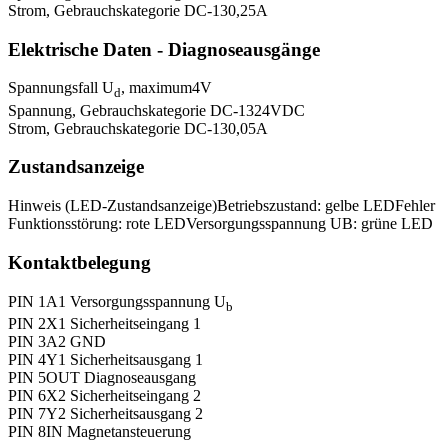
Strom, Gebrauchskategorie DC-13
0,25
A
Elektrische Daten - Diagnoseausgänge
Spannungsfall U
, maximum
4
V
d
Spannung, Gebrauchskategorie DC-13
24
VDC
Strom, Gebrauchskategorie DC-13
0,05
A
Zustandsanzeige
Hinweis (LED-Zustandsanzeige)
Betriebszustand: gelbe LED
Fehler
Funktionsstörung: rote LED
Versorgungsspannung UB: grüne LED
Kontaktbelegung
PIN 1
A1 Versorgungsspannung U
b
PIN 2
X1 Sicherheitseingang 1
PIN 3
A2 GND
PIN 4
Y1 Sicherheitsausgang 1
PIN 5
OUT Diagnoseausgang
PIN 6
X2 Sicherheitseingang 2
PIN 7
Y2 Sicherheitsausgang 2
PIN 8
IN Magnetansteuerung