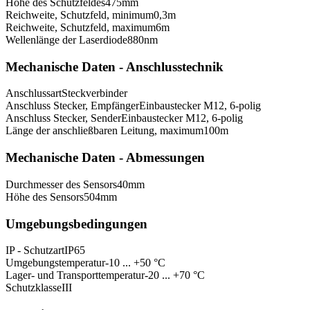
Höhe des Schutzfeldes
475
mm
Reichweite, Schutzfeld, minimum
0,3
m
Reichweite, Schutzfeld, maximum
6
m
Wellenlänge der Laserdiode
880
nm
Mechanische Daten - Anschlusstechnik
Anschlussart
Steckverbinder
Anschluss Stecker, Empfänger
Einbaustecker M12, 6-polig
Anschluss Stecker, Sender
Einbaustecker M12, 6-polig
Länge der anschließbaren Leitung, maximum
100
m
Mechanische Daten - Abmessungen
Durchmesser des Sensors
40
mm
Höhe des Sensors
504
mm
Umgebungsbedingungen
IP - Schutzart
IP65
Umgebungstemperatur
-10 ... +50 °C
Lager- und Transporttemperatur
-20 ... +70 °C
Schutzklasse
III