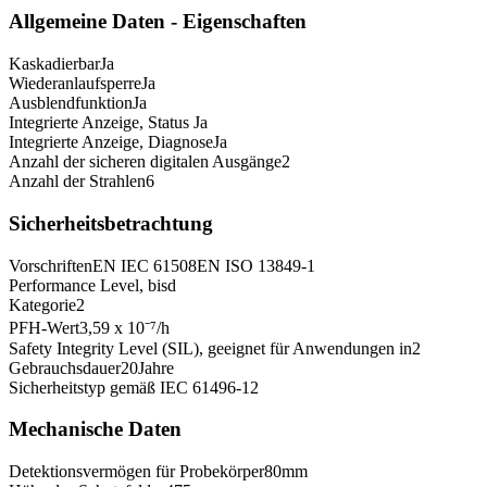
Allgemeine Daten - Eigenschaften
Kaskadierbar
Ja
Wiederanlaufsperre
Ja
Ausblendfunktion
Ja
Integrierte Anzeige, Status
Ja
Integrierte Anzeige, Diagnose
Ja
Anzahl der sicheren digitalen Ausgänge
2
Anzahl der Strahlen
6
Sicherheitsbetrachtung
Vorschriften
EN IEC 61508
EN ISO 13849-1
Performance Level, bis
d
Kategorie
2
PFH-Wert
3,59 x 10⁻⁷
/h
Safety Integrity Level (SIL), geeignet für Anwendungen in
2
Gebrauchsdauer
20
Jahre
Sicherheitstyp gemäß IEC 61496-1
2
Mechanische Daten
Detektionsvermögen für Probekörper
80
mm