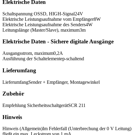
Elektrische Daten
Schaltspannung OSSD, HIGH-Signal
24
V
Elektrische Leistungsaufnahme vom Empfänger
8
W
Elektrische Leistungsaufnahme des Senders
4
W
Leitungslänge (Master/Slave), maximum
3
m
Elektrische Daten - Sichere digitale Ausgänge
Ausgangsstrom, maximum
0,2
A
Ausführung der Schaltelemente
p-schaltend
Lieferumfang
Lieferumfang
Sender + Empfänger, Montagewinkel
Zubehör
Empfehlung Sicherheitsschaltgerät
SCR 211
Hinweis
Hinweis (Allgemein)
Im Fehlerfall (Unterbrechung der 0 V Leitung)
fließt ein max. Leckstrom von 1 mA.