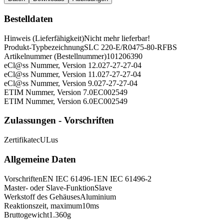
Bestelldaten
Hinweis (Lieferfähigkeit)
Nicht mehr lieferbar!
Produkt-Typbezeichnung
SLC 220-E/R0475-80-RFBS
Artikelnummer (Bestellnummer)
101206390
eCl@ss Nummer, Version 12.0
27-27-27-04
eCl@ss Nummer, Version 11.0
27-27-27-04
eCl@ss Nummer, Version 9.0
27-27-27-04
ETIM Nummer, Version 7.0
EC002549
ETIM Nummer, Version 6.0
EC002549
Zulassungen - Vorschriften
Zertifikate
cULus
Allgemeine Daten
Vorschriften
EN IEC 61496-1
EN IEC 61496-2
Master- oder Slave-Funktion
Slave
Werkstoff des Gehäuses
Aluminium
Reaktionszeit, maximum
10
ms
Bruttogewicht
1.360
g