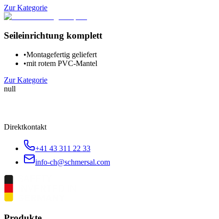
Zur Kategorie
Seileinrichtung komplett
•
Montagefertig geliefert
•
mit rotem PVC-Mantel
Zur Kategorie
null
Direktkontakt
+41 43 311 22 33
info-ch@schmersal.com
Produkte