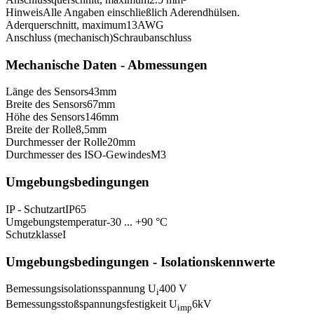
Hinweis
Alle Angaben einschließlich Aderendhülsen.
Aderquerschnitt, maximum
13
AWG
Anschluss (mechanisch)
Schraubanschluss
Mechanische Daten - Abmessungen
Länge des Sensors
43
mm
Breite des Sensors
67
mm
Höhe des Sensors
146
mm
Breite der Rolle
8,5
mm
Durchmesser der Rolle
20
mm
Durchmesser des ISO-Gewindes
M3
Umgebungsbedingungen
IP - Schutzart
IP65
Umgebungstemperatur
-30 ... +90 °C
Schutzklasse
I
Umgebungsbedingungen - Isolationskennwerte
Bemessungsisolationsspannung U
400 V
i
Bemessungsstoßspannungsfestigkeit U
6
kV
imp