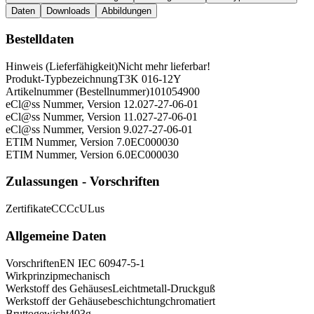
Daten
Downloads
Abbildungen
Bestelldaten
Hinweis (Lieferfähigkeit)
Nicht mehr lieferbar!
Produkt-Typbezeichnung
T3K 016-12Y
Artikelnummer (Bestellnummer)
101054900
eCl@ss Nummer, Version 12.0
27-27-06-01
eCl@ss Nummer, Version 11.0
27-27-06-01
eCl@ss Nummer, Version 9.0
27-27-06-01
ETIM Nummer, Version 7.0
EC000030
ETIM Nummer, Version 6.0
EC000030
Zulassungen - Vorschriften
Zertifikate
CCC
cULus
Allgemeine Daten
Vorschriften
EN IEC 60947-5-1
Wirkprinzip
mechanisch
Werkstoff des Gehäuses
Leichtmetall-Druckguß
Werkstoff der Gehäusebeschichtung
chromatiert
Bruttogewicht
403
g