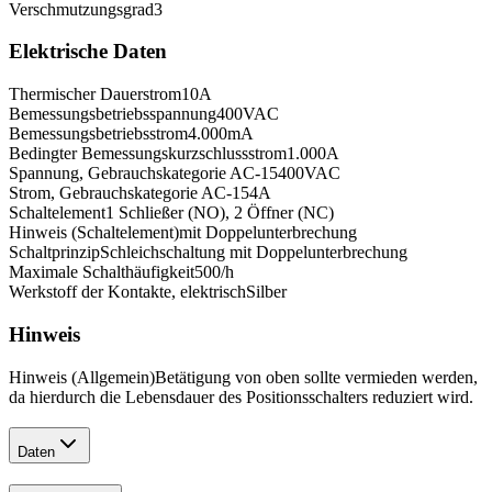
Verschmutzungsgrad
3
Elektrische Daten
Thermischer Dauerstrom
10
A
Bemessungsbetriebsspannung
400
VAC
Bemessungsbetriebsstrom
4.000
mA
Bedingter Bemessungskurzschlussstrom
1.000
A
Spannung, Gebrauchskategorie AC-15
400
VAC
Strom, Gebrauchskategorie AC-15
4
A
Schaltelement
1 Schließer (NO), 2 Öffner (NC)
Hinweis (Schaltelement)
mit Doppelunterbrechung
Schaltprinzip
Schleichschaltung mit Doppelunterbrechung
Maximale Schalthäufigkeit
500
/h
Werkstoff der Kontakte, elektrisch
Silber
Hinweis
Hinweis (Allgemein)
Betätigung von oben sollte vermieden werden,
da hierdurch die Lebensdauer des Positionsschalters reduziert wird.
Daten