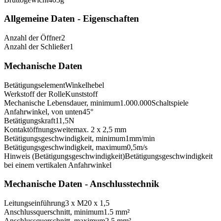
Allgemeine Daten - Eigenschaften
Anzahl der Öffner
2
Anzahl der Schließer
1
Mechanische Daten
Betätigungselement
Winkelhebel
Werkstoff der Rolle
Kunststoff
Mechanische Lebensdauer, minimum
1.000.000
Schaltspiele
Anfahrwinkel, von unten
45
°
Betätigungskraft
11,5
N
Kontaktöffnungsweite
max. 2 x 2,5 mm
Betätigungsgeschwindigkeit, minimum
1
mm/min
Betätigungsgeschwindigkeit, maximum
0,5
m/s
Hinweis (Betätigungsgeschwindigkeit)
Betätigungsgeschwindigkeit
bei einem vertikalen Anfahrwinkel
Mechanische Daten - Anschlusstechnik
Leitungseinführung
3 x M20 x 1,5
Anschlussquerschnitt, minimum
1.5 mm²
Anschlussquerschnitt, maximum
2.5 mm²