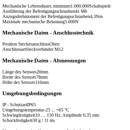
Mechanische Lebensdauer, minimum
1.000.000
Schaltspiele
Ausführung der Befestigungsschrauben
4x M6
Anzugsdrehmoment der Befestigungsschrauben
4,3
Nm
Maximale mechanische Belastung
5.000
N
Mechanische Daten - Anschlusstechnik
Position Steckeranschluss
Oben
Anschlussart
Steckverbinder M12
Mechanische Daten - Abmessungen
Länge des Sensors
20
mm
Breite des Sensors
78
mm
Höhe des Sensors
116
mm
Umgebungsbedingungen
IP - Schutzart
IP65
Umgebungstemperatur
-25 ... +65 °C
Schwingfestigkeit
10 … 150 Hz, Amplitude 0,35 mm
Schockfestigkeit
30 g / 11 ms