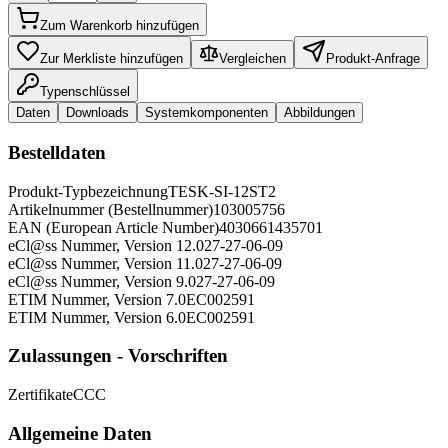
Zum Warenkorb hinzufügen
Zur Merkliste hinzufügen
Vergleichen
Produkt-Anfrage
Typenschlüssel
Daten
Downloads
Systemkomponenten
Abbildungen
Bestelldaten
Produkt-Typbezeichnung
TESK-SI-12ST2
Artikelnummer (Bestellnummer)
103005756
EAN (European Article Number)
4030661435701
eCl@ss Nummer, Version 12.0
27-27-06-09
eCl@ss Nummer, Version 11.0
27-27-06-09
eCl@ss Nummer, Version 9.0
27-27-06-09
ETIM Nummer, Version 7.0
EC002591
ETIM Nummer, Version 6.0
EC002591
Zulassungen - Vorschriften
Zertifikate
CCC
Allgemeine Daten