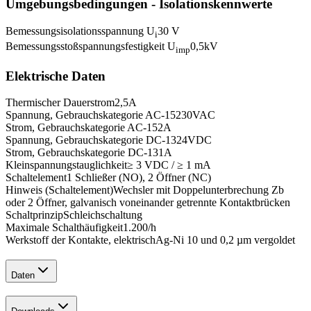
Umgebungsbedingungen - Isolationskennwerte
Bemessungsisolationsspannung U
30 V
i
Bemessungsstoßspannungsfestigkeit U
0,5
kV
imp
Elektrische Daten
Thermischer Dauerstrom
2,5
A
Spannung, Gebrauchskategorie AC-15
230
VAC
Strom, Gebrauchskategorie AC-15
2
A
Spannung, Gebrauchskategorie DC-13
24
VDC
Strom, Gebrauchskategorie DC-13
1
A
Kleinspannungstauglichkeit
≥ 3 VDC / ≥ 1 mA
Schaltelement
1 Schließer (NO), 2 Öffner (NC)
Hinweis (Schaltelement)
Wechsler mit Doppelunterbrechung Zb
oder 2 Öffner, galvanisch voneinander getrennte Kontaktbrücken
Schaltprinzip
Schleichschaltung
Maximale Schalthäufigkeit
1.200
/h
Werkstoff der Kontakte, elektrisch
Ag-Ni 10 und 0,2 µm vergoldet
Daten