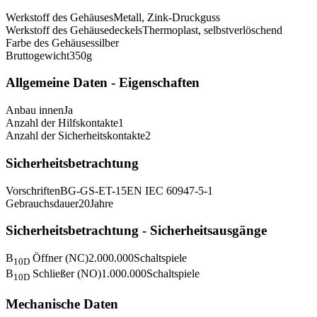
Werkstoff des Gehäuses
Metall, Zink-Druckguss
Werkstoff des Gehäusedeckels
Thermoplast, selbstverlöschend
Farbe des Gehäuses
silber
Bruttogewicht
350
g
Allgemeine Daten - Eigenschaften
Anbau innen
Ja
Anzahl der Hilfskontakte
1
Anzahl der Sicherheitskontakte
2
Sicherheitsbetrachtung
Vorschriften
BG-GS-ET-15
EN IEC 60947-5-1
Gebrauchsdauer
20
Jahre
Sicherheitsbetrachtung - Sicherheitsausgänge
B
Öffner (NC)
2.000.000
Schaltspiele
10D
B
Schließer (NO)
1.000.000
Schaltspiele
10D
Mechanische Daten