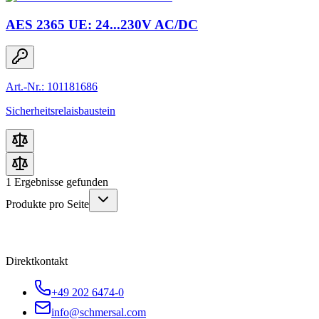
AES 2365 UE: 24...230V AC/DC
Art.-Nr.: 101181686
Sicherheitsrelaisbaustein
1
Ergebnisse gefunden
Produkte pro Seite
Direktkontakt
+49 202 6474-0
info@schmersal.com