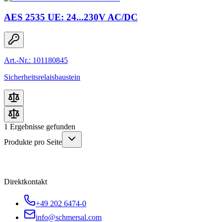
AES 2535 UE: 24...230V AC/DC
Art.-Nr.: 101180845
Sicherheitsrelaisbaustein
1
Ergebnisse gefunden
Produkte pro Seite
Direktkontakt
+49 202 6474-0
info@schmersal.com