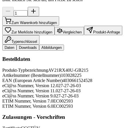
Zum Warenkorb hinzufügen
Zur Merkliste hinzufügen
Vergleichen
Produkt-Anfrage
Typenschlüssel
Daten
Downloads
Abbildungen
Bestelldaten
Produkt-Typbezeichnung
AV21RX40U-GB215
Artikelnummer (Bestellnummer)
103028225
EAN (European Article Number)
4030661524528
eCl@ss Nummer, Version 12.0
27-27-26-03
eCl@ss Nummer, Version 11.0
27-27-26-03
eCl@ss Nummer, Version 9.0
27-27-26-03
ETIM Nummer, Version 7.0
EC002593
ETIM Nummer, Version 6.0
EC002593
Zulassungen - Vorschriften