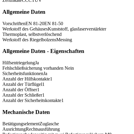
Zertifikate
CCC
TÜV
Allgemeine Daten
Vorschriften
EN 81-20
EN 81-50
Werkstoff des Gehäuses
Kunststoff, glasfaserverstärkter
Thermoplast, selbstverlöschend
Werkstoff des Riegelbolzens
Messing
Allgemeine Daten - Eigenschaften
Hilfsentriegelung
Ja
Fehlschließsicherung vorhanden
Nein
Sicherheitsfunktionen
Ja
Anzahl der Hilfskontakte
1
Anzahl der Türflügel
1
Anzahl der Öffner
1
Anzahl der Schließer
1
Anzahl der Sicherheitskontakte
1
Mechanische Daten
Betätigungselement
Zuglasche
Ausrichtung
Rechtsausführung