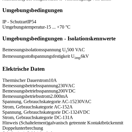
Umgebungsbedingungen
IP - Schutzart
IP54
Umgebungstemperatur
-15 ... +70 °C
Umgebungsbedingungen - Isolationskennwerte
Bemessungsisolationsspannung U
500 VAC
i
Bemessungsstoßspannungsfestigkeit U
6
kV
imp
Elektrische Daten
Thermischer Dauerstrom
10
A
Bemessungsbetriebsspannung
230
VAC
Bemessungsbetriebsspannung
200
VDC
Bemessungsbetriebsstrom
2.000
mA
Spannung, Gebrauchskategorie AC-15
230
VAC
Strom, Gebrauchskategorie AC-15
2
A
Spannung, Gebrauchskategorie DC-13
24
VDC
Strom, Gebrauchskategorie DC-13
1
A
Hinweis (Schaltelement)
galvanisch getrennte Kontaktbrücken
mit
Doppelunterbrechung