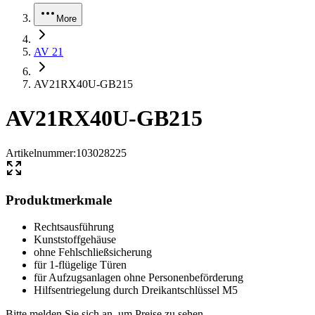
More
AV 21
AV21RX40U-GB215
AV21RX40U-GB215
Artikelnummer
:
103028225
Produktmerkmale
Rechtsausführung
Kunststoffgehäuse
ohne Fehlschließsicherung
für 1-flügelige Türen
für Aufzugsanlagen ohne Personenbeförderung
Hilfsentriegelung durch Dreikantschlüssel M5
Bitte melden Sie sich an, um Preise zu sehen