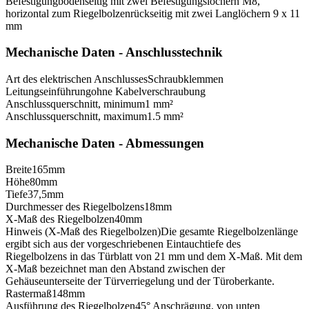
Befestigung
bodenseitig mit zwei Befestigungslöchern M8,
horizontal zum Riegelbolzen
rückseitig mit zwei Langlöchern 9 x 11
mm
Mechanische Daten - Anschlusstechnik
Art des elektrischen Anschlusses
Schraubklemmen
Leitungseinführung
ohne Kabelverschraubung
Anschlussquerschnitt, minimum
1 mm²
Anschlussquerschnitt, maximum
1.5 mm²
Mechanische Daten - Abmessungen
Breite
165
mm
Höhe
80
mm
Tiefe
37,5
mm
Durchmesser des Riegelbolzens
18
mm
X-Maß des Riegelbolzen
40
mm
Hinweis (X-Maß des Riegelbolzen)
Die gesamte Riegelbolzenlänge
ergibt sich aus der vorgeschriebenen Eintauchtiefe des
Riegelbolzens in das Türblatt von 21 mm und dem X-Maß. Mit dem
X-Maß bezeichnet man den Abstand zwischen der
Gehäuseunterseite der Türverriegelung und der Türoberkante.
Rastermaß
148
mm
Ausführung des Riegelbolzen
45° Anschrägung, von unten