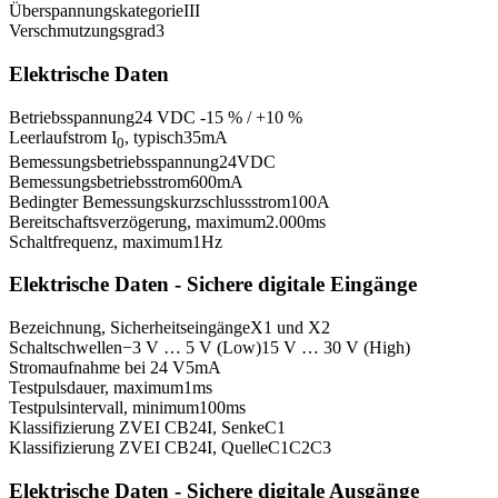
Überspannungskategorie
III
Verschmutzungsgrad
3
Elektrische Daten
Betriebsspannung
24 VDC -15 % / +10 %
Leerlaufstrom I
, typisch
35
mA
0
Bemessungsbetriebsspannung
24
VDC
Bemessungsbetriebsstrom
600
mA
Bedingter Bemessungskurzschlussstrom
100
A
Bereitschaftsverzögerung, maximum
2.000
ms
Schaltfrequenz, maximum
1
Hz
Elektrische Daten - Sichere digitale Eingänge
Bezeichnung, Sicherheitseingänge
X1 und X2
Schaltschwellen
−3 V … 5 V (Low)
15 V … 30 V (High)
Stromaufnahme bei 24 V
5
mA
Testpulsdauer, maximum
1
ms
Testpulsintervall, minimum
100
ms
Klassifizierung ZVEI CB24I, Senke
C1
Klassifizierung ZVEI CB24I, Quelle
C1
C2
C3
Elektrische Daten - Sichere digitale Ausgänge