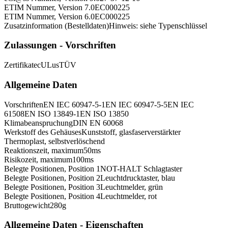
ETIM Nummer, Version 7.0
EC000225
ETIM Nummer, Version 6.0
EC000225
Zusatzinformation (Bestelldaten)
Hinweis: siehe Typenschlüssel
Zulassungen - Vorschriften
Zertifikate
cULus
TÜV
Allgemeine Daten
Vorschriften
EN IEC 60947-5-1
EN IEC 60947-5-5
EN IEC
61508
EN ISO 13849-1
EN ISO 13850
Klimabeanspruchung
DIN EN 60068
Werkstoff des Gehäuses
Kunststoff, glasfaserverstärkter
Thermoplast, selbstverlöschend
Reaktionszeit, maximum
50
ms
Risikozeit, maximum
100
ms
Belegte Positionen, Position 1
NOT-HALT Schlagtaster
Belegte Positionen, Position 2
Leuchtdrucktaster, blau
Belegte Positionen, Position 3
Leuchtmelder, grün
Belegte Positionen, Position 4
Leuchtmelder, rot
Bruttogewicht
280
g
Allgemeine Daten - Eigenschaften