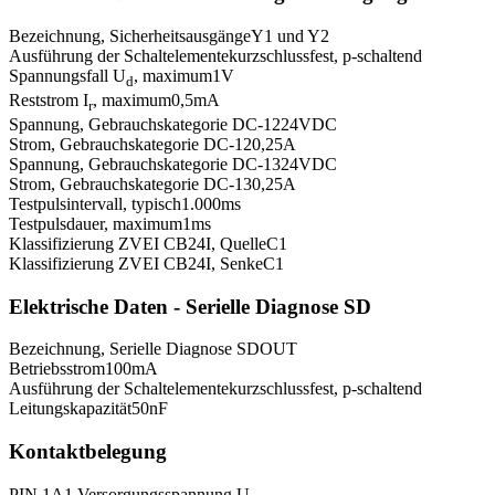
Bezeichnung, Sicherheitsausgänge
Y1 und Y2
Ausführung der Schaltelemente
kurzschlussfest, p-schaltend
Spannungsfall U
, maximum
1
V
d
Reststrom I
, maximum
0,5
mA
r
Spannung, Gebrauchskategorie DC-12
24
VDC
Strom, Gebrauchskategorie DC-12
0,25
A
Spannung, Gebrauchskategorie DC-13
24
VDC
Strom, Gebrauchskategorie DC-13
0,25
A
Testpulsintervall, typisch
1.000
ms
Testpulsdauer, maximum
1
ms
Klassifizierung ZVEI CB24I, Quelle
C1
Klassifizierung ZVEI CB24I, Senke
C1
Elektrische Daten - Serielle Diagnose SD
Bezeichnung, Serielle Diagnose SD
OUT
Betriebsstrom
100
mA
Ausführung der Schaltelemente
kurzschlussfest, p-schaltend
Leitungskapazität
50
nF
Kontaktbelegung
PIN 1
A1 Versorgungsspannung U