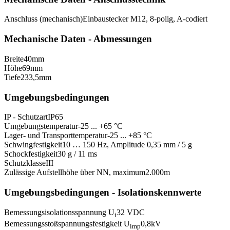
Anschluss (mechanisch)
Einbaustecker M12, 8-polig, A-codiert
Mechanische Daten - Abmessungen
Breite
40
mm
Höhe
69
mm
Tiefe
233,5
mm
Umgebungsbedingungen
IP - Schutzart
IP65
Umgebungstemperatur
-25 ... +65 °C
Lager- und Transporttemperatur
-25 ... +85 °C
Schwingfestigkeit
10 … 150 Hz, Amplitude 0,35 mm / 5 g
Schockfestigkeit
30 g / 11 ms
Schutzklasse
III
Zulässige Aufstellhöhe über NN, maximum
2.000
m
Umgebungsbedingungen - Isolationskennwerte
Bemessungsisolationsspannung U
32 VDC
i
Bemessungsstoßspannungsfestigkeit U
0,8
kV
imp