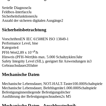
Serielle Diagnose
Ja
Feldbox-Interface
Ja
Sicherheitsfunktionen
Ja
Anzahl der sicheren digitalen Ausgänge
2
Sicherheitsbetrachtung
Vorschriften
EN IEC 61508
EN ISO 13849-1
Performance Level, bis
e
Kategorie
4
PFH-Wert
2,89 x 10⁻¹⁰
/h
Hinweis (PFH-Wert)
bis max. 5.000 Schaltzyklen/Jahr
Safety Integrity Level (SIL), geeignet für Anwendungen in
3
Gebrauchsdauer
20
Jahre
Mechanische Daten
Mechanische Lebensdauer, NOT-HALT-Taster
100.000
Schaltspiele
Mechanische Lebensdauer, Befehlsgeräte
1.000.000
Schaltspiele
Befestigung
innenliegende Befestigungslöcher
Ausführung der Befestigungsschrauben
2x M5
Mechanische Daten - Anschlusstechnik