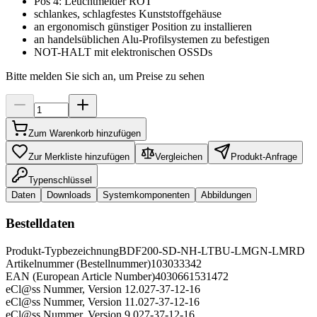
Pos 4: Leuchtmelder ROT
schlankes, schlagfestes Kunststoffgehäuse
an ergonomisch günstiger Position zu installieren
an handelsüblichen Alu-Profilsystemen zu befestigen
NOT-HALT mit elektronischen OSSDs
Bitte melden Sie sich an, um Preise zu sehen
Zum Warenkorb hinzufügen
Zur Merkliste hinzufügen
Vergleichen
Produkt-Anfrage
Typenschlüssel
Daten
Downloads
Systemkomponenten
Abbildungen
Bestelldaten
Produkt-Typbezeichnung
BDF200-SD-NH-LTBU-LMGN-LMRD
Artikelnummer (Bestellnummer)
103033342
EAN (European Article Number)
4030661531472
eCl@ss Nummer, Version 12.0
27-37-12-16
eCl@ss Nummer, Version 11.0
27-37-12-16
eCl@ss Nummer, Version 9.0
27-37-12-16