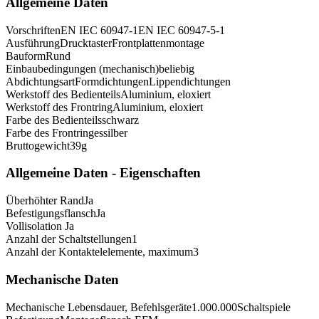
Allgemeine Daten
Vorschriften
EN IEC 60947-1
EN IEC 60947-5-1
Ausführung
Drucktaster
Frontplattenmontage
Bauform
Rund
Einbaubedingungen (mechanisch)
beliebig
Abdichtungsart
Formdichtungen
Lippendichtungen
Werkstoff des Bedienteils
Aluminium, eloxiert
Werkstoff des Frontring
Aluminium, eloxiert
Farbe des Bedienteils
schwarz
Farbe des Frontringes
silber
Bruttogewicht
39
g
Allgemeine Daten - Eigenschaften
Überhöhter Rand
Ja
Befestigungsflansch
Ja
Vollisolation
Ja
Anzahl der Schaltstellungen
1
Anzahl der Kontaktelelemente, maximum
3
Mechanische Daten
Mechanische Lebensdauer, Befehlsgeräte
1.000.000
Schaltspiele