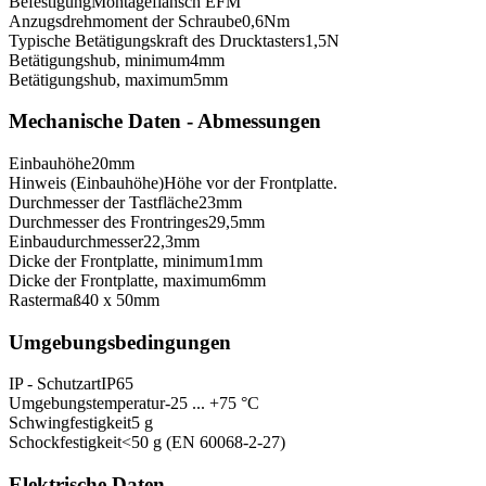
Befestigung
Montageflansch EFM
Anzugsdrehmoment der Schraube
0,6
Nm
Typische Betätigungskraft des Drucktasters
1,5
N
Betätigungshub, minimum
4
mm
Betätigungshub, maximum
5
mm
Mechanische Daten - Abmessungen
Einbauhöhe
20
mm
Hinweis (Einbauhöhe)
Höhe vor der Frontplatte.
Durchmesser der Tastfläche
23
mm
Durchmesser des Frontringes
29,5
mm
Einbaudurchmesser
22,3
mm
Dicke der Frontplatte, minimum
1
mm
Dicke der Frontplatte, maximum
6
mm
Rastermaß
40 x 50
mm
Umgebungsbedingungen
IP - Schutzart
IP65
Umgebungstemperatur
-25 ... +75 °C
Schwingfestigkeit
5 g
Schockfestigkeit
<50 g (EN 60068-2-27)
Elektrische Daten