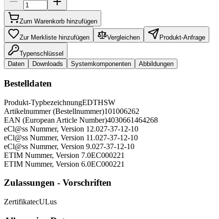
Zum Warenkorb hinzufügen
Zur Merkliste hinzufügen
Vergleichen
Produkt-Anfrage
Typenschlüssel
Daten
Downloads
Systemkomponenten
Abbildungen
Bestelldaten
Produkt-Typbezeichnung
EDTHSW
Artikelnummer (Bestellnummer)
101006262
EAN (European Article Number)
4030661464268
eCl@ss Nummer, Version 12.0
27-37-12-10
eCl@ss Nummer, Version 11.0
27-37-12-10
eCl@ss Nummer, Version 9.0
27-37-12-10
ETIM Nummer, Version 7.0
EC000221
ETIM Nummer, Version 6.0
EC000221
Zulassungen - Vorschriften
Zertifikate
cULus