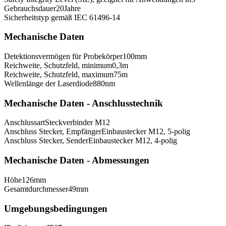
Gebrauchsdauer
20
Jahre
Sicherheitstyp gemäß IEC 61496-1
4
Mechanische Daten
Detektionsvermögen für Probekörper
100
mm
Reichweite, Schutzfeld, minimum
0,3
m
Reichweite, Schutzfeld, maximum
75
m
Wellenlänge der Laserdiode
880
nm
Mechanische Daten - Anschlusstechnik
Anschlussart
Steckverbinder M12
Anschluss Stecker, Empfänger
Einbaustecker M12, 5-polig
Anschluss Stecker, Sender
Einbaustecker M12, 4-polig
Mechanische Daten - Abmessungen
Höhe
126
mm
Gesamtdurchmesser
49
mm
Umgebungsbedingungen