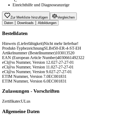
°C
Einrichthilfe und Diagnoseanzeige
Zur Merkliste hinzufügen
Vergleichen
Daten
Downloads
Abbildungen
Bestelldaten
Hinweis (Lieferfähigkeit)
Nicht mehr lieferbar!
Produkt-Typbezeichnung
SLB450-ER-4-ST-EH
Artikelnummer (Bestellnummer)
103013520
EAN (European Article Number)
4030661492322
eCl@ss Nummer, Version 12.0
27-27-27-01
eCl@ss Nummer, Version 11.0
27-27-27-01
eCl@ss Nummer, Version 9.0
27-27-27-01
ETIM Nummer, Version 7.0
EC001831
ETIM Nummer, Version 6.0
EC001831
Zulassungen - Vorschriften
Zertifikate
cULus
Allgemeine Daten