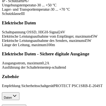
IP - Schutzart
IP67
Umgebungstemperatur
-30 ... +50 °C
Lager- und Transporttemperatur
-30 ... +70 °C
Schutzklasse
III
Elektrische Daten
Schaltspannung OSSD, HIGH-Signal
24
V
Elektrische Leistungsaufnahme vom Empfänger, maximum
45
W
Elektrische Leistungsaufnahme des Senders, maximum
45
W
Länge der Leitung, maximum
100
m
Elektrische Daten - Sichere digitale Ausgänge
Ausgangsstrom, maximum
0,2
A
Ausführung der Schaltelemente
p-schaltend
Zubehör
Empfehlung Sicherheitsschaltgerät
PROTECT PSC1
SRB-E-204ST
Daten