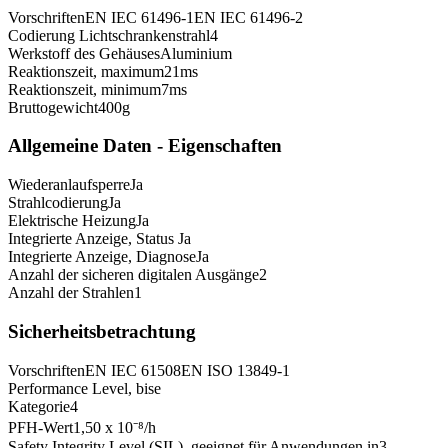
Vorschriften
EN IEC 61496-1
EN IEC 61496-2
Codierung Lichtschrankenstrahl
4
Werkstoff des Gehäuses
Aluminium
Reaktionszeit, maximum
21
ms
Reaktionszeit, minimum
7
ms
Bruttogewicht
400
g
Allgemeine Daten - Eigenschaften
Wiederanlaufsperre
Ja
Strahlcodierung
Ja
Elektrische Heizung
Ja
Integrierte Anzeige, Status
Ja
Integrierte Anzeige, Diagnose
Ja
Anzahl der sicheren digitalen Ausgänge
2
Anzahl der Strahlen
1
Sicherheitsbetrachtung
Vorschriften
EN IEC 61508
EN ISO 13849-1
Performance Level, bis
e
Kategorie
4
PFH-Wert
1,50 x 10⁻⁸
/h
Safety Integrity Level (SIL), geeignet für Anwendungen in
3