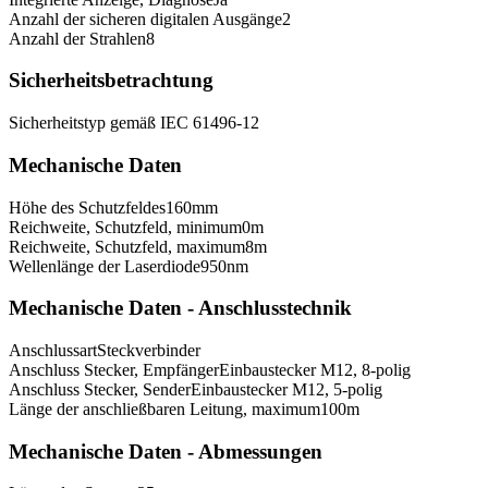
Anzahl der sicheren digitalen Ausgänge
2
Anzahl der Strahlen
8
Sicherheitsbetrachtung
Sicherheitstyp gemäß IEC 61496-1
2
Mechanische Daten
Höhe des Schutzfeldes
160
mm
Reichweite, Schutzfeld, minimum
0
m
Reichweite, Schutzfeld, maximum
8
m
Wellenlänge der Laserdiode
950
nm
Mechanische Daten - Anschlusstechnik
Anschlussart
Steckverbinder
Anschluss Stecker, Empfänger
Einbaustecker M12, 8-polig
Anschluss Stecker, Sender
Einbaustecker M12, 5-polig
Länge der anschließbaren Leitung, maximum
100
m
Mechanische Daten - Abmessungen