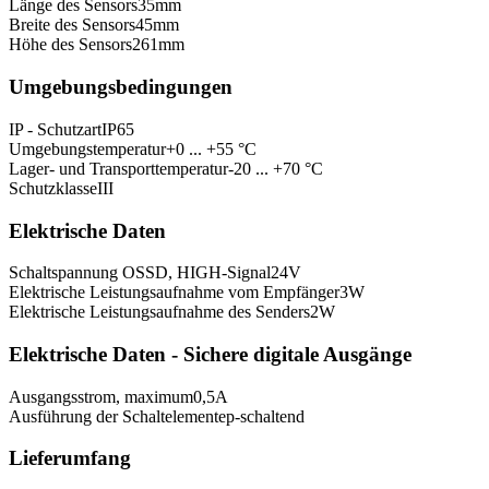
Länge des Sensors
35
mm
Breite des Sensors
45
mm
Höhe des Sensors
261
mm
Umgebungsbedingungen
IP - Schutzart
IP65
Umgebungstemperatur
+0 ... +55 °C
Lager- und Transporttemperatur
-20 ... +70 °C
Schutzklasse
III
Elektrische Daten
Schaltspannung OSSD, HIGH-Signal
24
V
Elektrische Leistungsaufnahme vom Empfänger
3
W
Elektrische Leistungsaufnahme des Senders
2
W
Elektrische Daten - Sichere digitale Ausgänge
Ausgangsstrom, maximum
0,5
A
Ausführung der Schaltelemente
p-schaltend
Lieferumfang