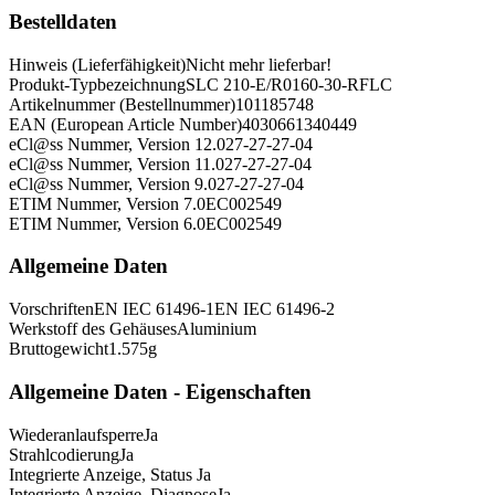
Bestelldaten
Hinweis (Lieferfähigkeit)
Nicht mehr lieferbar!
Produkt-Typbezeichnung
SLC 210-E/R0160-30-RFLC
Artikelnummer (Bestellnummer)
101185748
EAN (European Article Number)
4030661340449
eCl@ss Nummer, Version 12.0
27-27-27-04
eCl@ss Nummer, Version 11.0
27-27-27-04
eCl@ss Nummer, Version 9.0
27-27-27-04
ETIM Nummer, Version 7.0
EC002549
ETIM Nummer, Version 6.0
EC002549
Allgemeine Daten
Vorschriften
EN IEC 61496-1
EN IEC 61496-2
Werkstoff des Gehäuses
Aluminium
Bruttogewicht
1.575
g
Allgemeine Daten - Eigenschaften
Wiederanlaufsperre
Ja
Strahlcodierung
Ja
Integrierte Anzeige, Status
Ja
Integrierte Anzeige, Diagnose
Ja