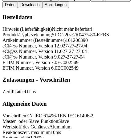
Daten
Downloads
Abbildungen
Bestelldaten
Hinweis (Lieferfähigkeit)
Nicht mehr lieferbar!
Produkt-Typbezeichnung
SLC 220-E/R0475-80-RFBS
Artikelnummer (Bestellnummer)
101206390
eCl@ss Nummer, Version 12.0
27-27-27-04
eCl@ss Nummer, Version 11.0
27-27-27-04
eCl@ss Nummer, Version 9.0
27-27-27-04
ETIM Nummer, Version 7.0
EC002549
ETIM Nummer, Version 6.0
EC002549
Zulassungen - Vorschriften
Zertifikate
cULus
Allgemeine Daten
Vorschriften
EN IEC 61496-1
EN IEC 61496-2
Master- oder Slave-Funktion
Slave
Werkstoff des Gehäuses
Aluminium
Reaktionszeit, maximum
10
ms
Bruttogewicht
1.360
g