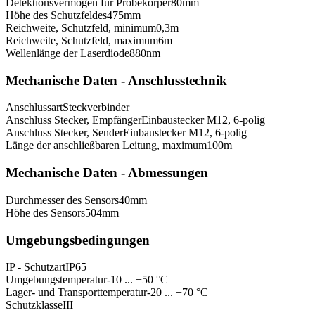
Detektionsvermögen für Probekörper
80
mm
Höhe des Schutzfeldes
475
mm
Reichweite, Schutzfeld, minimum
0,3
m
Reichweite, Schutzfeld, maximum
6
m
Wellenlänge der Laserdiode
880
nm
Mechanische Daten - Anschlusstechnik
Anschlussart
Steckverbinder
Anschluss Stecker, Empfänger
Einbaustecker M12, 6-polig
Anschluss Stecker, Sender
Einbaustecker M12, 6-polig
Länge der anschließbaren Leitung, maximum
100
m
Mechanische Daten - Abmessungen
Durchmesser des Sensors
40
mm
Höhe des Sensors
504
mm
Umgebungsbedingungen
IP - Schutzart
IP65
Umgebungstemperatur
-10 ... +50 °C
Lager- und Transporttemperatur
-20 ... +70 °C
Schutzklasse
III