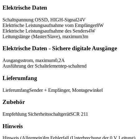
Elektrische Daten
Schaltspannung OSSD, HIGH-Signal
24
V
Elektrische Leistungsaufnahme vom Empfänger
8
W
Elektrische Leistungsaufnahme des Senders
4
W
Leitungslänge (Master/Slave), maximum
3
m
Elektrische Daten - Sichere digitale Ausgänge
Ausgangsstrom, maximum
0,2
A
Ausführung der Schaltelemente
p-schaltend
Lieferumfang
Lieferumfang
Sender + Empfänger, Montagewinkel
Zubehör
Empfehlung Sicherheitsschaltgerät
SCR 211
Hinweis
Hinweis (Allgemein)
Im Fehlerfall (Unterbrechung der 0 V Leitung)