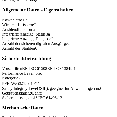
Allgemeine Daten - Eigenschaften
Kaskadierbar
Ja
Wiederanlaufsperre
Ja
Ausblendfunktion
Ja
Integrierte Anzeige, Status
Ja
Integrierte Anzeige, Diagnose
Ja
Anzahl der sicheren digitalen Ausgänge
2
Anzahl der Strahlen
6
Sicherheitsbetrachtung
Vorschriften
EN IEC 61508
EN ISO 13849-1
Performance Level, bis
d
Kategorie
2
PFH-Wert
3,59 x 10⁻⁷
/h
Safety Integrity Level (SIL), geeignet für Anwendungen in
2
Gebrauchsdauer
20
Jahre
Sicherheitstyp gemäß IEC 61496-1
2
Mechanische Daten