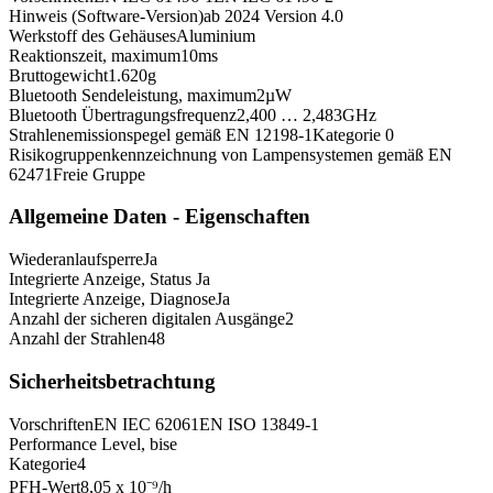
Hinweis (Software-Version)
ab 2024 Version 4.0
Werkstoff des Gehäuses
Aluminium
Reaktionszeit, maximum
10
ms
Bruttogewicht
1.620
g
Bluetooth Sendeleistung, maximum
2
µW
Bluetooth Übertragungsfrequenz
2,400 … 2,483
GHz
Strahlenemissionspegel gemäß EN 12198-1
Kategorie 0
Risikogruppenkennzeichnung von Lampensystemen gemäß EN
62471
Freie Gruppe
Allgemeine Daten - Eigenschaften
Wiederanlaufsperre
Ja
Integrierte Anzeige, Status
Ja
Integrierte Anzeige, Diagnose
Ja
Anzahl der sicheren digitalen Ausgänge
2
Anzahl der Strahlen
48
Sicherheitsbetrachtung
Vorschriften
EN IEC 62061
EN ISO 13849-1
Performance Level, bis
e
Kategorie
4
PFH-Wert
8,05 x 10⁻⁹
/h