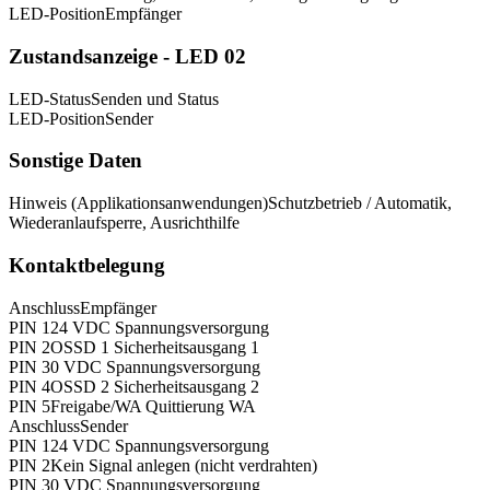
LED-Position
Empfänger
Zustandsanzeige - LED 02
LED-Status
Senden und Status
LED-Position
Sender
Sonstige Daten
Hinweis (Applikationsanwendungen)
Schutzbetrieb / Automatik,
Wiederanlaufsperre, Ausrichthilfe
Kontaktbelegung
Anschluss
Empfänger
PIN 1
24 VDC Spannungsversorgung
PIN 2
OSSD 1 Sicherheitsausgang 1
PIN 3
0 VDC Spannungsversorgung
PIN 4
OSSD 2 Sicherheitsausgang 2
PIN 5
Freigabe/WA Quittierung WA
Anschluss
Sender
PIN 1
24 VDC Spannungsversorgung
PIN 2
Kein Signal anlegen (nicht verdrahten)
PIN 3
0 VDC Spannungsversorgung