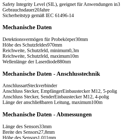
Safety Integrity Level (SIL), geeignet für Anwendungen in
3
Gebrauchsdauer
20
Jahre
Sicherheitstyp gemäß IEC 61496-1
4
Mechanische Daten
Detektionsvermögen für Probekörper
30
mm
Höhe des Schutzfeldes
970
mm
Reichweite, Schutzfeld, minimum
0,3
m
Reichweite, Schutzfeld, maximum
10
m
Wellenlänge der Laserdiode
880
nm
Mechanische Daten - Anschlusstechnik
Anschlussart
Steckverbinder
Anschluss Stecker, Empfänger
Einbaustecker M12, 5-polig
Anschluss Stecker, Sender
Einbaustecker M12, 4-polig
Länge der anschließbaren Leitung, maximum
100
m
Mechanische Daten - Abmessungen
Länge des Sensors
33
mm
Breite des Sensors
27,8
mm
Höhe des Sensors
1.011
mm