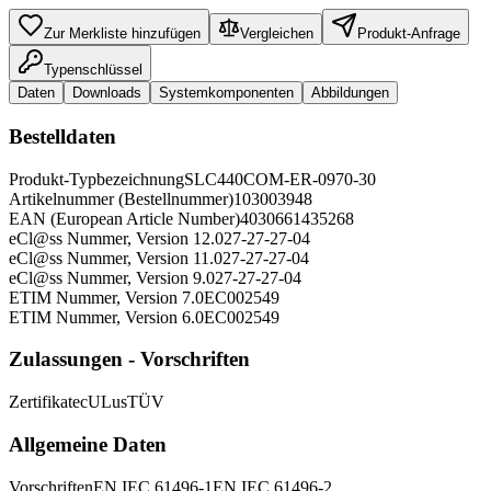
Zur Merkliste hinzufügen
Vergleichen
Produkt-Anfrage
Typenschlüssel
Daten
Downloads
Systemkomponenten
Abbildungen
Bestelldaten
Produkt-Typbezeichnung
SLC440COM-ER-0970-30
Artikelnummer (Bestellnummer)
103003948
EAN (European Article Number)
4030661435268
eCl@ss Nummer, Version 12.0
27-27-27-04
eCl@ss Nummer, Version 11.0
27-27-27-04
eCl@ss Nummer, Version 9.0
27-27-27-04
ETIM Nummer, Version 7.0
EC002549
ETIM Nummer, Version 6.0
EC002549
Zulassungen - Vorschriften
Zertifikate
cULus
TÜV
Allgemeine Daten
Vorschriften
EN IEC 61496-1
EN IEC 61496-2