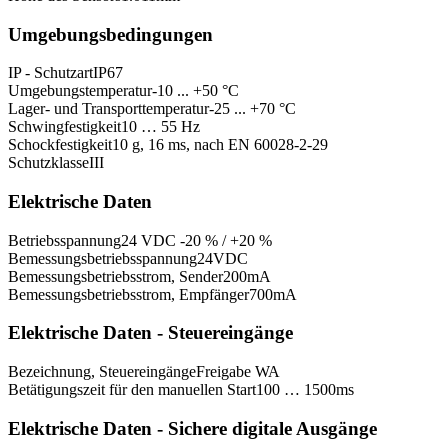
Umgebungsbedingungen
IP - Schutzart
IP67
Umgebungstemperatur
-10 ... +50 °C
Lager- und Transporttemperatur
-25 ... +70 °C
Schwingfestigkeit
10 … 55 Hz
Schockfestigkeit
10 g, 16 ms, nach EN 60028-2-29
Schutzklasse
III
Elektrische Daten
Betriebsspannung
24 VDC -20 % / +20 %
Bemessungsbetriebsspannung
24
VDC
Bemessungsbetriebsstrom, Sender
200
mA
Bemessungsbetriebsstrom, Empfänger
700
mA
Elektrische Daten - Steuereingänge
Bezeichnung, Steuereingänge
Freigabe WA
Betätigungszeit für den manuellen Start
100 … 1500
ms
Elektrische Daten - Sichere digitale Ausgänge