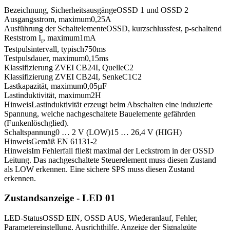
Bezeichnung, Sicherheitsausgänge
OSSD 1 und OSSD 2
Ausgangsstrom, maximum
0,25
A
Ausführung der Schaltelemente
OSSD, kurzschlussfest, p-schaltend
Reststrom I
, maximum
1
mA
r
Testpulsintervall, typisch
750
ms
Testpulsdauer, maximum
0,15
ms
Klassifizierung ZVEI CB24I, Quelle
C2
Klassifizierung ZVEI CB24I, Senke
C1
C2
Lastkapazität, maximum
0,05
µF
Lastinduktivität, maximum
2
H
Hinweis
Lastinduktivität erzeugt beim Abschalten eine induzierte
Spannung, welche nachgeschaltete Bauelemente gefährden
(Funkenlöschglied).
Schaltspannung
0 … 2 V (LOW)
15 … 26,4 V (HIGH)
Hinweis
Gemäß EN 61131-2
Hinweis
Im Fehlerfall fließt maximal der Leckstrom in der OSSD
Leitung. Das nachgeschaltete Steuerelement muss diesen Zustand
als LOW erkennen. Eine sichere SPS muss diesen Zustand
erkennen.
Zustandsanzeige - LED 01
LED-Status
OSSD EIN, OSSD AUS, Wiederanlauf, Fehler,
Parametereinstellung, Ausrichthilfe, Anzeige der Signalgüte