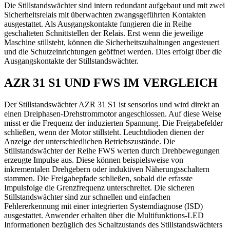
Die Stillstandswächter sind intern redundant aufgebaut und mit zwei
Sicherheitsrelais mit überwachten zwangsgeführten Kontakten
ausgestattet. Als Ausgangskontakte fungieren die in Reihe
geschalteten Schnittstellen der Relais. Erst wenn die jeweilige
Maschine stillsteht, können die Sicherheitszuhaltungen angesteuert
und die Schutzeinrichtungen geöffnet werden. Dies erfolgt über die
Ausgangskontakte der Stillstandswächter.
AZR 31 S1 UND FWS IM VERGLEICH
Der Stillstandswächter AZR 31 S1 ist sensorlos und wird direkt an
einen Dreiphasen-Drehstrommotor angeschlossen. Auf diese Weise
misst er die Frequenz der induzierten Spannung. Die Freigabefelder
schließen, wenn der Motor stillsteht. Leuchtdioden dienen der
Anzeige der unterschiedlichen Betriebszustände. Die
Stillstandswächter der Reihe FWS werten durch Drehbewegungen
erzeugte Impulse aus. Diese können beispielsweise von
inkrementalen Drehgebern oder induktiven Näherungsschaltern
stammen. Die Freigabepfade schließen, sobald die erfasste
Impulsfolge die Grenzfrequenz unterschreitet. Die sicheren
Stillstandswächter sind zur schnellen und einfachen
Fehlererkennung mit einer integrierten Systemdiagnose (ISD)
ausgestattet. Anwender erhalten über die Multifunktions-LED
Informationen bezüglich des Schaltzustands des Stillstandswächters