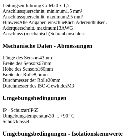
Leitungseinführung
3 x M20 x 1,5
Anschlussquerschnitt, minimum
1.5 mm²
Anschlussquerschnitt, maximum
2.5 mm²
Hinweis
Alle Angaben einschließlich Aderendhülsen.
Aderquerschnitt, maximum
13
AWG
Anschluss (mechanisch)
Schraubanschluss
Mechanische Daten - Abmessungen
Länge des Sensors
43
mm
Breite des Sensors
67
mm
Höhe des Sensors
160
mm
Breite der Rolle
8,5
mm
Durchmesser der Rolle
20
mm
Durchmesser des ISO-Gewindes
M3
Umgebungsbedingungen
IP - Schutzart
IP65
Umgebungstemperatur
-30 ... +90 °C
Schutzklasse
I
Umgebungsbedingungen - Isolationskennwerte