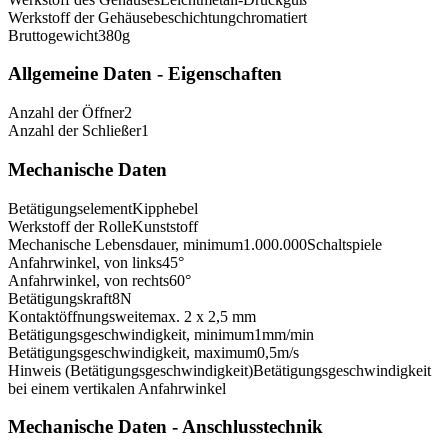
Werkstoff der Gehäusebeschichtung
chromatiert
Bruttogewicht
380
g
Allgemeine Daten - Eigenschaften
Anzahl der Öffner
2
Anzahl der Schließer
1
Mechanische Daten
Betätigungselement
Kipphebel
Werkstoff der Rolle
Kunststoff
Mechanische Lebensdauer, minimum
1.000.000
Schaltspiele
Anfahrwinkel, von links
45
°
Anfahrwinkel, von rechts
60
°
Betätigungskraft
8
N
Kontaktöffnungsweite
max. 2 x 2,5 mm
Betätigungsgeschwindigkeit, minimum
1
mm/min
Betätigungsgeschwindigkeit, maximum
0,5
m/s
Hinweis (Betätigungsgeschwindigkeit)
Betätigungsgeschwindigkeit
bei einem vertikalen Anfahrwinkel
Mechanische Daten - Anschlusstechnik