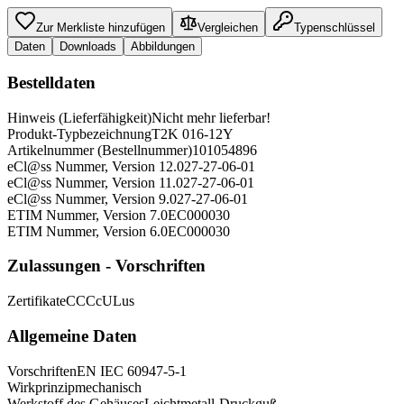
Zur Merkliste hinzufügen
Vergleichen
Typenschlüssel
Daten
Downloads
Abbildungen
Bestelldaten
Hinweis (Lieferfähigkeit)
Nicht mehr lieferbar!
Produkt-Typbezeichnung
T2K 016-12Y
Artikelnummer (Bestellnummer)
101054896
eCl@ss Nummer, Version 12.0
27-27-06-01
eCl@ss Nummer, Version 11.0
27-27-06-01
eCl@ss Nummer, Version 9.0
27-27-06-01
ETIM Nummer, Version 7.0
EC000030
ETIM Nummer, Version 6.0
EC000030
Zulassungen - Vorschriften
Zertifikate
CCC
cULus
Allgemeine Daten
Vorschriften
EN IEC 60947-5-1
Wirkprinzip
mechanisch
Werkstoff des Gehäuses
Leichtmetall-Druckguß