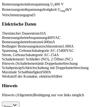
Bemessungsisolationsspannung U
400 V
i
Bemessungsstoßspannungsfestigkeit U
6
kV
imp
Verschmutzungsgrad
3
Elektrische Daten
Thermischer Dauerstrom
10
A
Bemessungsbetriebsspannung
400
VAC
Bemessungsbetriebsstrom
4.000
mA
Bedingter Bemessungskurzschlussstrom
1.000
A
Spannung, Gebrauchskategorie AC-15
400
VAC
Strom, Gebrauchskategorie AC-15
4
A
Schaltelement
1 Schließer (NO), 2 Öffner (NC)
Hinweis (Schaltelement)
mit Doppelunterbrechung
Schaltprinzip
Schleichschaltung mit Doppelunterbrechung
Maximale Schalthäufigkeit
500
/h
Werkstoff der Kontakte, elektrisch
Silber
Hinweis
Hinweis (Allgemein)
Betätigung nur von links möglich
Daten