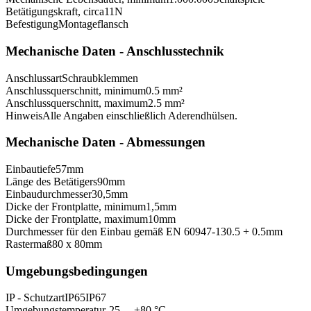
Betätigungskraft, circa
11
N
Befestigung
Montageflansch
Mechanische Daten - Anschlusstechnik
Anschlussart
Schraubklemmen
Anschlussquerschnitt, minimum
0.5 mm²
Anschlussquerschnitt, maximum
2.5 mm²
Hinweis
Alle Angaben einschließlich Aderendhülsen.
Mechanische Daten - Abmessungen
Einbautiefe
57
mm
Länge des Betätigers
90
mm
Einbaudurchmesser
30,5
mm
Dicke der Frontplatte, minimum
1,5
mm
Dicke der Frontplatte, maximum
10
mm
Durchmesser für den Einbau gemäß EN 60947-1
30.5 + 0.5
mm
Rastermaß
80 x 80
mm
Umgebungsbedingungen
IP - Schutzart
IP65
IP67
Umgebungstemperatur
-25 ... +80 °C