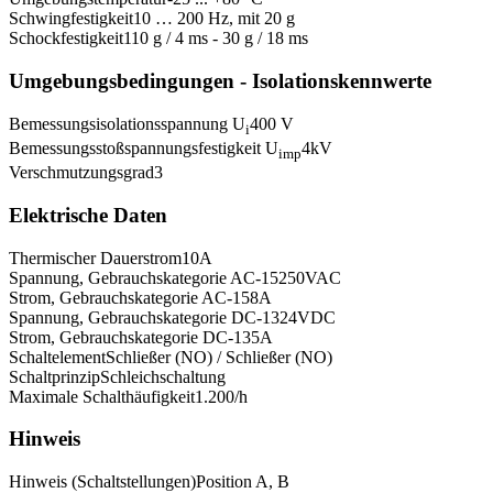
Schwingfestigkeit
10 … 200 Hz, mit 20 g
Schockfestigkeit
110 g / 4 ms - 30 g / 18 ms
Umgebungsbedingungen - Isolationskennwerte
Bemessungsisolationsspannung U
400 V
i
Bemessungsstoßspannungsfestigkeit U
4
kV
imp
Verschmutzungsgrad
3
Elektrische Daten
Thermischer Dauerstrom
10
A
Spannung, Gebrauchskategorie AC-15
250
VAC
Strom, Gebrauchskategorie AC-15
8
A
Spannung, Gebrauchskategorie DC-13
24
VDC
Strom, Gebrauchskategorie DC-13
5
A
Schaltelement
Schließer (NO) / Schließer (NO)
Schaltprinzip
Schleichschaltung
Maximale Schalthäufigkeit
1.200
/h
Hinweis
Hinweis (Schaltstellungen)
Position A, B