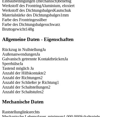
Einbaubedingungen (mechanisch)
beliebig
Werkstoff des Frontring
Aluminium, eloxiert
Werkstoff des Dichtungsbalges
Kautschuk
Materialstärke des Dichtungsbalges
1
mm
Farbe des Frontringes
silber
Farbe des Dichtungsbalges
schwarz
Bruttogewicht
148
g
Allgemeine Daten - Eigenschaften
Rückzug in Nullstellung
Ja
Außenanwendungen
Ja
Galvanisch getrennte Kontaktbrücken
Ja
Sperrhülse
Ja
Tastend möglich
Ja
Anzahl der Hilfskontakte
2
Anzahl der Richtungen
2
Anzahl der Schließer je Richtung
1
Anzahl der Schaltstellungen
2
Anzahl der Schaltstufen
2
Mechanische Daten
Raststellung
links
rechts
Mechanische Lebensdauer, minimum
1.000.000
Schaltspiele