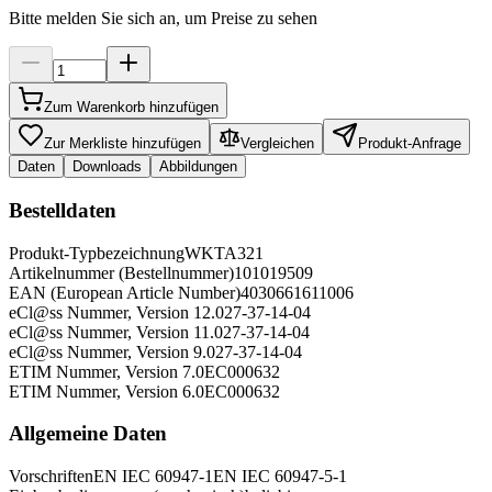
Bitte melden Sie sich an, um Preise zu sehen
Zum Warenkorb hinzufügen
Zur Merkliste hinzufügen
Vergleichen
Produkt-Anfrage
Daten
Downloads
Abbildungen
Bestelldaten
Produkt-Typbezeichnung
WKTA321
Artikelnummer (Bestellnummer)
101019509
EAN (European Article Number)
4030661611006
eCl@ss Nummer, Version 12.0
27-37-14-04
eCl@ss Nummer, Version 11.0
27-37-14-04
eCl@ss Nummer, Version 9.0
27-37-14-04
ETIM Nummer, Version 7.0
EC000632
ETIM Nummer, Version 6.0
EC000632
Allgemeine Daten
Vorschriften
EN IEC 60947-1
EN IEC 60947-5-1