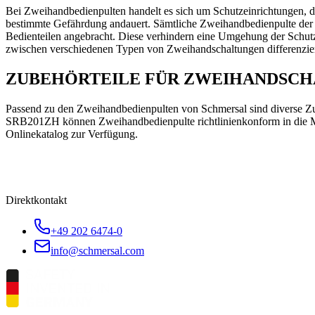
Bei Zweihandbedienpulten handelt es sich um Schutzeinrichtungen, di
bestimmte Gefährdung andauert. Sämtliche Zweihandbedienpulte de
Bedienteilen angebracht. Diese verhindern eine Umgehung der Schutz
zwischen verschiedenen Typen von Zweihandschaltungen differenzier
ZUBEHÖRTEILE FÜR ZWEIHANDSC
Passend zu den Zweihandbedienpulten von Schmersal sind diverse Zub
SRB201ZH können Zweihandbedienpulte richtlinienkonform in die Ma
Onlinekatalog zur Verfügung.
Direktkontakt
+49 202 6474-0
info@schmersal.com