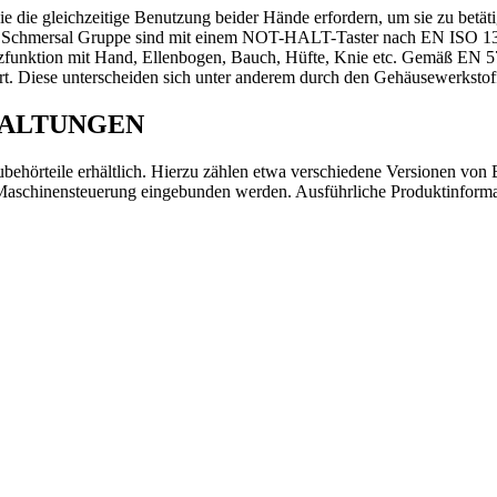
e die gleichzeitige Benutzung beider Hände erfordern, um sie zu betät
r Schmersal Gruppe sind mit einem NOT-HALT-Taster nach EN ISO 138
funktion mit Hand, Ellenbogen, Bauch, Hüfte, Knie etc. Gemäß EN 574
t. Diese unterscheiden sich unter anderem durch den Gehäusewerksto
HALTUNGEN
ehörteile erhältlich. Hierzu zählen etwa verschiedene Versionen von 
schinensteuerung eingebunden werden. Ausführliche Produktinformati