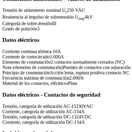
Tensión de aislamiento nominal U
250 VAC
i
Resistencia al impulso de sobretensión U
4
kV
imp
Categoría de sobre-tensión
III
Grado de polución
3
Datos eléctricos
Corriente continua térmica
10
A
Corriente de cortocircuito
1.000
A
Elemento de conmutación
2 contactos normalmente cerrados (NC)
Nota (elemento de conmutación)
Puentes de contactos con separación
Principio de conmutación
Acción lenta, ruptura positiva contacto NC
Frecuencia máxima de conmutación
2.000
/h
Material de los contactos, eléctricos
Plata
Datos eléctricos - Contactos de seguridad
Tensión, categoría de utilización AC-15
230
VAC
Corriente, categoría de utilización AC-15
4
A
Tensión, categoría de utilización DC-13
24
VDC
Corriente, categoría de utilización DC-13
4
A