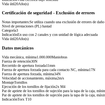
Vida útil
20
Año(s)
Certificación de seguridad - Exclusión de errores
Notas importantes:
Se utiliza cuando una exclusión de errores de daño
Nivel de prestaciones (PL) hasta
d
Categoría
3
Indicación
En uso con 2 canales y con unidad de lógica adecuada
Vida útil
20
Año(s)
Datos mecánicos
Vida mecánica, mínima
1.000.000
Maniobras
Fuerza de retención
30
N
Recorrido de apertura forzada
11
mm
Fuerza de apertura forzada para cada contacto NC, mínima
17
N
Fuerza de apertura forzada, mínima
34
N
Velocidad de accionamiento, máxima
2
m/s
Montaje
Tornillos
Ejecución de los tornillos de fijación
2x M4
Par de apriete de los tornillos de sujeción para la tapa de la caja, míni
Par de apriete de los tornillos de sujeción para la tapa de la caja, máx
Indicación
Torx T10