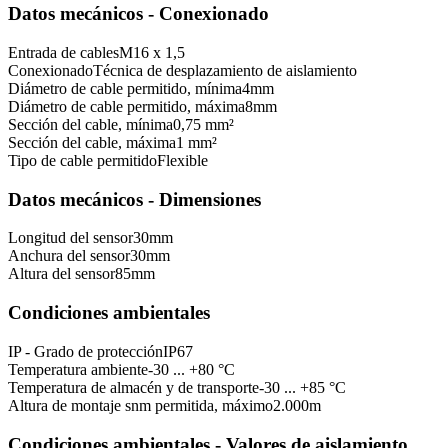
Datos mecánicos - Conexionado
Entrada de cables
M16 x 1,5
Conexionado
Técnica de desplazamiento de aislamiento
Diámetro de cable permitido, mínima
4
mm
Diámetro de cable permitido, máxima
8
mm
Sección del cable, mínima
0,75 mm²
Sección del cable, máxima
1 mm²
Tipo de cable permitido
Flexible
Datos mecánicos - Dimensiones
Longitud del sensor
30
mm
Anchura del sensor
30
mm
Altura del sensor
85
mm
Condiciones ambientales
IP - Grado de protección
IP67
Temperatura ambiente
-30 ... +80 °C
Temperatura de almacén y de transporte
-30 ... +85 °C
Altura de montaje snm permitida, máximo
2.000
m
Condiciones ambientales - Valores de aislamiento