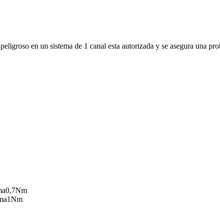
 peligroso en un sistema de 1 canal esta autorizada y se asegura una p
ma
0,7
Nm
ima
1
Nm