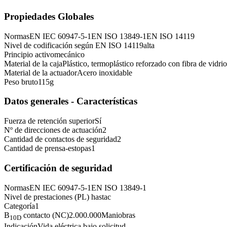
Propiedades Globales
Normas
EN IEC 60947-5-1
EN ISO 13849-1
EN ISO 14119
Nivel de codificación según EN ISO 14119
alta
Principio activo
mecánico
Material de la caja
Plástico, termoplástico reforzado con fibra de vidrio
Material de la actuador
Acero inoxidable
Peso bruto
115
g
Datos generales - Características
Fuerza de retención superior
Sí
Nº de direcciones de actuación
2
Cantidad de contactos de seguridad
2
Cantidad de prensa-estopas
1
Certificación de seguridad
Normas
EN IEC 60947-5-1
EN ISO 13849-1
Nivel de prestaciones (PL) hasta
c
Categoría
1
B
contacto (NC)
2.000.000
Maniobras
10D
Indicación
Vida eléctrica bajo solicitud