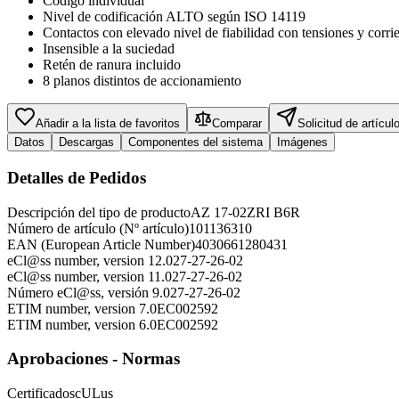
Código individual
Nivel de codificación ALTO según ISO 14119
Contactos con elevado nivel de fiabilidad con tensiones y corrie
Insensible a la suciedad
Retén de ranura incluido
8 planos distintos de accionamiento
Añadir a la lista de favoritos
Comparar
Solicitud de artícul
Datos
Descargas
Componentes del sistema
Imágenes
Detalles de Pedidos
Descripción del tipo de producto
AZ 17-02ZRI B6R
Número de artículo (Nº artículo)
101136310
EAN (European Article Number)
4030661280431
eCl@ss number, version 12.0
27-27-26-02
eCl@ss number, version 11.0
27-27-26-02
Número eCl@ss, versión 9.0
27-27-26-02
ETIM number, version 7.0
EC002592
ETIM number, version 6.0
EC002592
Aprobaciones - Normas
Certificados
cULus