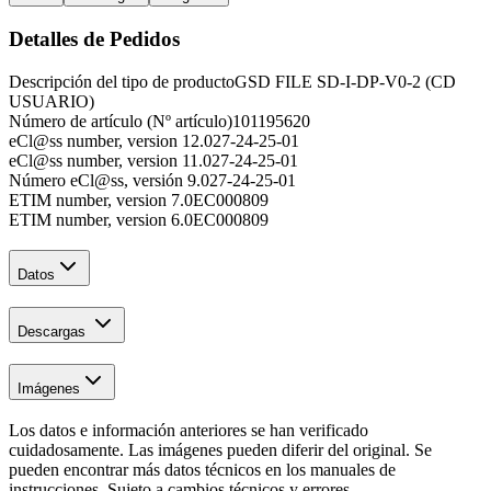
Detalles de Pedidos
Descripción del tipo de producto
GSD FILE SD-I-DP-V0-2 (CD
USUARIO)
Número de artículo (Nº artículo)
101195620
eCl@ss number, version 12.0
27-24-25-01
eCl@ss number, version 11.0
27-24-25-01
Número eCl@ss, versión 9.0
27-24-25-01
ETIM number, version 7.0
EC000809
ETIM number, version 6.0
EC000809
Datos
Descargas
Imágenes
Los datos e información anteriores se han verificado
cuidadosamente. Las imágenes pueden diferir del original. Se
pueden encontrar más datos técnicos en los manuales de
instrucciones. Sujeto a cambios técnicos y errores.