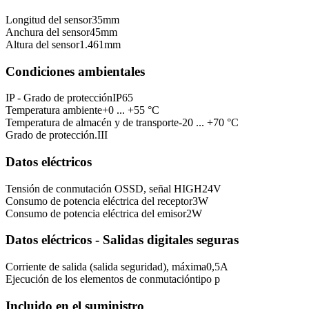
Longitud del sensor
35
mm
Anchura del sensor
45
mm
Altura del sensor
1.461
mm
Condiciones ambientales
IP - Grado de protección
IP65
Temperatura ambiente
+0 ... +55 °C
Temperatura de almacén y de transporte
-20 ... +70 °C
Grado de protección.
III
Datos eléctricos
Tensión de conmutación OSSD, señal HIGH
24
V
Consumo de potencia eléctrica del receptor
3
W
Consumo de potencia eléctrica del emisor
2
W
Datos eléctricos - Salidas digitales seguras
Corriente de salida (salida seguridad), máxima
0,5
A
Ejecución de los elementos de conmutación
tipo p
Incluido en el suministro