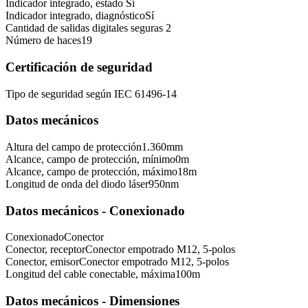
Indicador integrado, estado
Sí
Indicador integrado, diagnóstico
Sí
Cantidad de salidas digitales seguras
2
Número de haces
19
Certificación de seguridad
Tipo de seguridad según IEC 61496-1
4
Datos mecánicos
Altura del campo de protección
1.360
mm
Alcance, campo de protección, mínimo
0
m
Alcance, campo de protección, máximo
18
m
Longitud de onda del diodo láser
950
nm
Datos mecánicos - Conexionado
Conexionado
Conector
Conector, receptor
Conector empotrado M12, 5-polos
Conector, emisor
Conector empotrado M12, 5-polos
Longitud del cable conectable, máxima
100
m
Datos mecánicos - Dimensiones