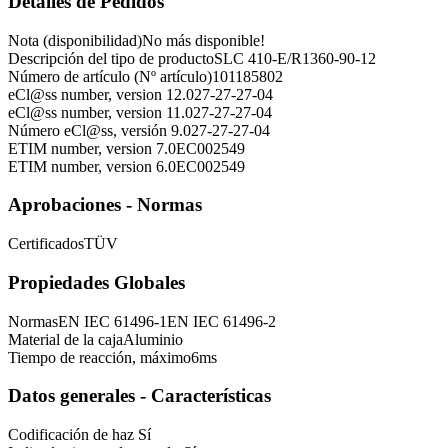
Detalles de Pedidos
Nota (disponibilidad)
No más disponible!
Descripción del tipo de producto
SLC 410-E/R1360-90-12
Número de artículo (Nº artículo)
101185802
eCl@ss number, version 12.0
27-27-27-04
eCl@ss number, version 11.0
27-27-27-04
Número eCl@ss, versión 9.0
27-27-27-04
ETIM number, version 7.0
EC002549
ETIM number, version 6.0
EC002549
Aprobaciones - Normas
Certificados
TÜV
Propiedades Globales
Normas
EN IEC 61496-1
EN IEC 61496-2
Material de la caja
Aluminio
Tiempo de reacción, máximo
6
ms
Datos generales - Características
Codificación de haz
Sí