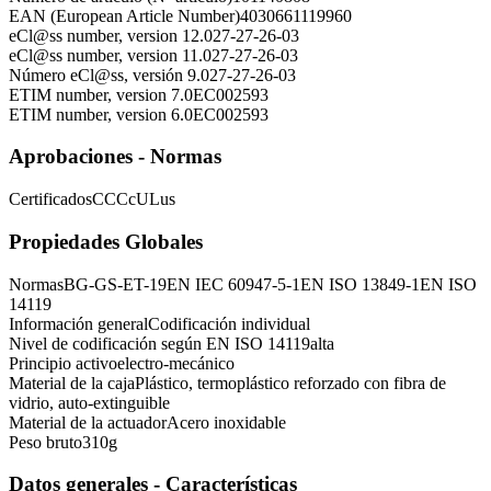
EAN (European Article Number)
4030661119960
eCl@ss number, version 12.0
27-27-26-03
eCl@ss number, version 11.0
27-27-26-03
Número eCl@ss, versión 9.0
27-27-26-03
ETIM number, version 7.0
EC002593
ETIM number, version 6.0
EC002593
Aprobaciones - Normas
Certificados
CCC
cULus
Propiedades Globales
Normas
BG-GS-ET-19
EN IEC 60947-5-1
EN ISO 13849-1
EN ISO
14119
Información general
Codificación individual
Nivel de codificación según EN ISO 14119
alta
Principio activo
electro-mecánico
Material de la caja
Plástico, termoplástico reforzado con fibra de
vidrio, auto-extinguible
Material de la actuador
Acero inoxidable
Peso bruto
310
g
Datos generales - Características