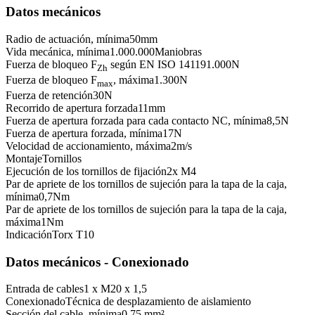
Datos mecánicos
Radio de actuación, mínima
50
mm
Vida mecánica, mínima
1.000.000
Maniobras
Fuerza de bloqueo F
según EN ISO 14119
1.000
N
Zh
Fuerza de bloqueo F
, máxima
1.300
N
max
Fuerza de retención
30
N
Recorrido de apertura forzada
11
mm
Fuerza de apertura forzada para cada contacto NC, mínima
8,5
N
Fuerza de apertura forzada, mínima
17
N
Velocidad de accionamiento, máxima
2
m/s
Montaje
Tornillos
Ejecución de los tornillos de fijación
2x M4
Par de apriete de los tornillos de sujeción para la tapa de la caja,
mínima
0,7
Nm
Par de apriete de los tornillos de sujeción para la tapa de la caja,
máxima
1
Nm
Indicación
Torx T10
Datos mecánicos - Conexionado
Entrada de cables
1 x M20 x 1,5
Conexionado
Técnica de desplazamiento de aislamiento
Sección del cable, mínima
0,75 mm²