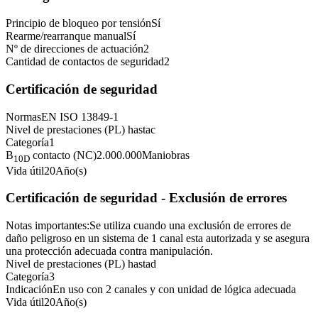
Principio de bloqueo por tensión
Sí
Rearme/rearranque manual
Sí
Nº de direcciones de actuación
2
Cantidad de contactos de seguridad
2
Certificación de seguridad
Normas
EN ISO 13849-1
Nivel de prestaciones (PL) hasta
c
Categoría
1
B
contacto (NC)
2.000.000
Maniobras
10D
Vida útil
20
Año(s)
Certificación de seguridad - Exclusión de errores
Notas importantes:
Se utiliza cuando una exclusión de errores de
daño peligroso en un sistema de 1 canal esta autorizada y se asegura
una protección adecuada contra manipulación.
Nivel de prestaciones (PL) hasta
d
Categoría
3
Indicación
En uso con 2 canales y con unidad de lógica adecuada
Vida útil
20
Año(s)