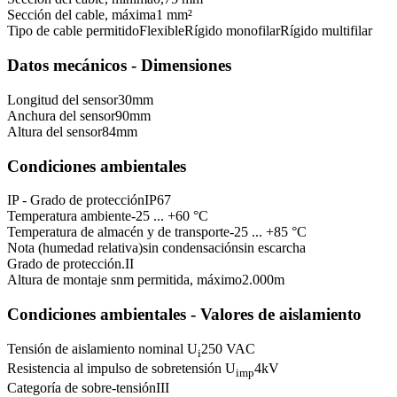
Sección del cable, máxima
1 mm²
Tipo de cable permitido
Flexible
Rígido monofilar
Rígido multifilar
Datos mecánicos - Dimensiones
Longitud del sensor
30
mm
Anchura del sensor
90
mm
Altura del sensor
84
mm
Condiciones ambientales
IP - Grado de protección
IP67
Temperatura ambiente
-25 ... +60 °C
Temperatura de almacén y de transporte
-25 ... +85 °C
Nota (humedad relativa)
sin condensación
sin escarcha
Grado de protección.
II
Altura de montaje snm permitida, máximo
2.000
m
Condiciones ambientales - Valores de aislamiento
Tensión de aislamiento nominal U
250 VAC
i
Resistencia al impulso de sobretensión U
4
kV
imp
Categoría de sobre-tensión
III