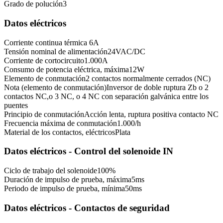
Grado de polución
3
Datos eléctricos
Corriente continua térmica
6
A
Tensión nominal de alimentación
24
VAC/DC
Corriente de cortocircuito
1.000
A
Consumo de potencia eléctrica, máxima
12
W
Elemento de conmutación
2 contactos normalmente cerrados (NC)
Nota (elemento de conmutación)
Inversor de doble ruptura Zb o 2
contactos NC,o 3 NC, o 4 NC con separación galvánica entre los
puentes
Principio de conmutación
Acción lenta, ruptura positiva contacto NC
Frecuencia máxima de conmutación
1.000
/h
Material de los contactos, eléctricos
Plata
Datos eléctricos - Control del solenoide IN
Ciclo de trabajo del solenoide
100
%
Duración de impulso de prueba, máxima
5
ms
Periodo de impulso de prueba, mínima
50
ms
Datos eléctricos - Contactos de seguridad