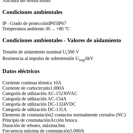
Anchura del sensor
30
mm
Condiciones ambientales
IP - Grado de protección
IP65
IP67
Temperatura ambiente
-30 ... +80 °C
Condiciones ambientales - Valores de aislamiento
Tensión de aislamiento nominal U
500 V
i
Resistencia al impulso de sobretensión U
6
kV
imp
Datos eléctricos
Corriente continua térmica
10
A
Corriente de cortocircuito
1.000
A
Categoría de utilización AC-15
230
VAC
Categoría de utilización AC-15
4
A
Categoría de utilización DC-13
24
VDC
Categoría de utilización DC-13
1
A
Elemento de conmutación
2 contactos normalmente cerrados (NC)
Principio de conmutación
Acción brusca
Duración de rebotes, máxima
3
ms
Frecuencia máxima de conmutación
5.000
/h