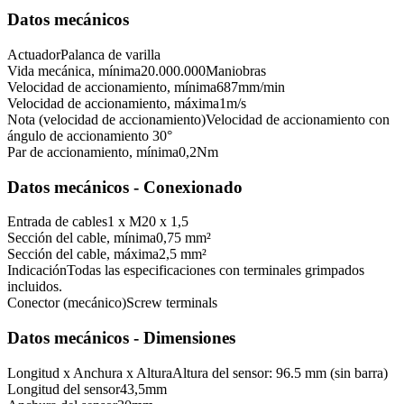
Datos mecánicos
Actuador
Palanca de varilla
Vida mecánica, mínima
20.000.000
Maniobras
Velocidad de accionamiento, mínima
687
mm/min
Velocidad de accionamiento, máxima
1
m/s
Nota (velocidad de accionamiento)
Velocidad de accionamiento con
ángulo de accionamiento 30°
Par de accionamiento, mínima
0,2
Nm
Datos mecánicos - Conexionado
Entrada de cables
1 x M20 x 1,5
Sección del cable, mínima
0,75 mm²
Sección del cable, máxima
2,5 mm²
Indicación
Todas las especificaciones con terminales grimpados
incluidos.
Conector (mecánico)
Screw terminals
Datos mecánicos - Dimensiones
Longitud x Anchura x Altura
Altura del sensor: 96.5 mm (sin barra)
Longitud del sensor
43,5
mm