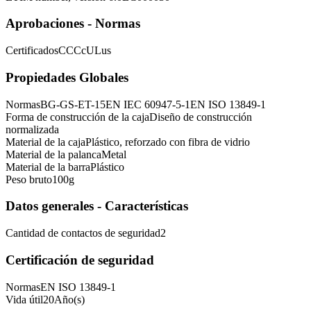
Aprobaciones - Normas
Certificados
CCC
cULus
Propiedades Globales
Normas
BG-GS-ET-15
EN IEC 60947-5-1
EN ISO 13849-1
Forma de construcción de la caja
Diseño de construcción
normalizada
Material de la caja
Plástico, reforzado con fibra de vidrio
Material de la palanca
Metal
Material de la barra
Plástico
Peso bruto
100
g
Datos generales - Características
Cantidad de contactos de seguridad
2
Certificación de seguridad
Normas
EN ISO 13849-1
Vida útil
20
Año(s)