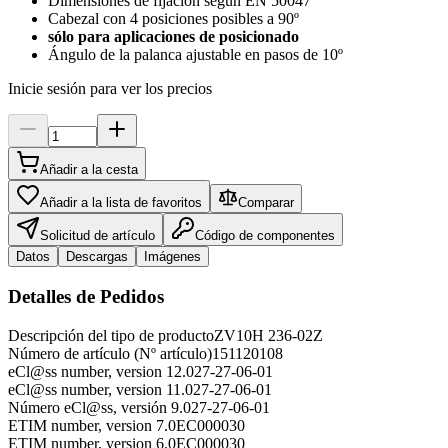
Dimensiones de fijación según EN 50047
Cabezal con 4 posiciones posibles a 90º
sólo para aplicaciones de posicionado
Ángulo de la palanca ajustable en pasos de 10º
Inicie sesión para ver los precios
Añadir a la cesta
Añadir a la lista de favoritos
Comparar
Solicitud de artículo
Código de componentes
Datos
Descargas
Imágenes
Detalles de Pedidos
Descripción del tipo de producto
ZV10H 236-02Z
Número de artículo (Nº artículo)
151120108
eCl@ss number, version 12.0
27-27-06-01
eCl@ss number, version 11.0
27-27-06-01
Número eCl@ss, versión 9.0
27-27-06-01
ETIM number, version 7.0
EC000030
ETIM number, version 6.0
EC000030