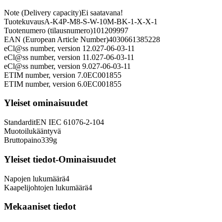
Note (Delivery capacity)
Ei saatavana!
Tuotekuvaus
A-K4P-M8-S-W-10M-BK-1-X-X-1
Tuotenumero (tilausnumero)
101209997
EAN (European Article Number)
4030661385228
eCl@ss number, version 12.0
27-06-03-11
eCl@ss number, version 11.0
27-06-03-11
eCl@ss number, version 9.0
27-06-03-11
ETIM number, version 7.0
EC001855
ETIM number, version 6.0
EC001855
Yleiset ominaisuudet
Standardit
EN IEC 61076-2-104
Muotoilu
kääntyvä
Bruttopaino
339
g
Yleiset tiedot-Ominaisuudet
Napojen lukumäärä
4
Kaapelijohtojen lukumäärä
4
Mekaaniset tiedot