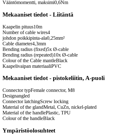
Vääntömomentti, maksimi
0,6
Nm
Mekaaniset tiedot - Liitäntä
Kaapelin pituus
10
m
Number of cable wires
4
johdon poikkipinta-ala
0,25
mm²
Cable diameter
4,3
mm
Bending radius (fixed)
5
x Ø-cable
Bending radius (repeated)
10
x Ø-cable
Colour of the Cable mantle
Black
Kaapelivaipan materiaali
PVC
Mekaaniset tiedot - pistokeliitin, A-puoli
Connector typ
Female connector, M8
Design
angled
Connector latching
Screw locking
Material of the gland
Metal, CuZn, nickel-plated
Material of the handle
Plastic, TPU
Colour of the handle
Black
Ympäristöolosuhteet