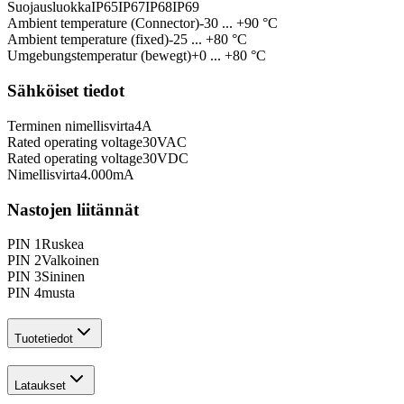
Suojausluokka
IP65
IP67
IP68
IP69
Ambient temperature (Connector)
-30 ... +90 °C
Ambient temperature (fixed)
-25 ... +80 °C
Umgebungstemperatur (bewegt)
+0 ... +80 °C
Sähköiset tiedot
Terminen nimellisvirta
4
A
Rated operating voltage
30
VAC
Rated operating voltage
30
VDC
Nimellisvirta
4.000
mA
Nastojen liitännät
PIN 1
Ruskea
PIN 2
Valkoinen
PIN 3
Sininen
PIN 4
musta
Tuotetiedot
Lataukset