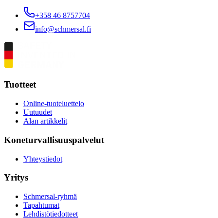
+358 46 8757704
info@schmersal.fi
Tuotteet
Online-tuoteluettelo
Uutuudet
Alan artikkelit
Koneturvallisuuspalvelut
Yhteystiedot
Yritys
Schmersal-ryhmä
Tapahtumat
Lehdistötiedotteet