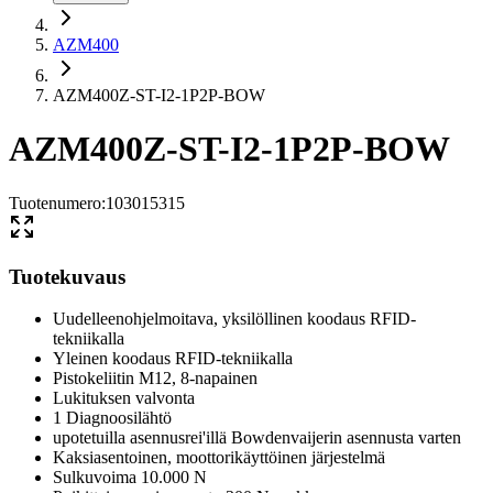
AZM400
AZM400Z-ST-I2-1P2P-BOW
AZM400Z-ST-I2-1P2P-BOW
Tuotenumero
:
103015315
Tuotekuvaus
Uudelleenohjelmoitava, yksilöllinen koodaus RFID-
tekniikalla
Yleinen koodaus RFID-tekniikalla
Pistokeliitin M12, 8-napainen
Lukituksen valvonta
1 Diagnoosilähtö
upotetuilla asennusrei'illä Bowdenvaijerin asennusta varten
Kaksiasentoinen, moottorikäyttöinen järjestelmä
Sulkuvoima 10.000 N