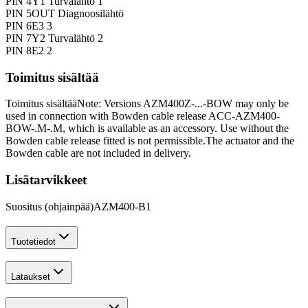
PIN 4
Y1 Turvalähtö 1
PIN 5
OUT Diagnoosilähtö
PIN 6
E3 3
PIN 7
Y2 Turvalähtö 2
PIN 8
E2 2
Toimitus sisältää
Toimitus sisältää
Note: Versions AZM400Z-...-BOW may only be
used in connection with Bowden cable release ACC-AZM400-
BOW-.M-.M, which is available as an accessory. Use without the
Bowden cable release fitted is not permissible.
The actuator and the
Bowden cable are not included in delivery.
Lisätarvikkeet
Suositus (ohjainpää)
AZM400-B1
Tuotetiedot
Lataukset