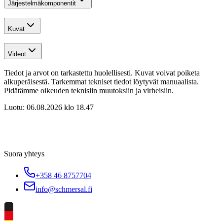
Järjestelmäkomponentit
Kuvat
Videot
Tiedot ja arvot on tarkastettu huolellisesti. Kuvat voivat poiketa
alkuperäisestä. Tarkemmat tekniset tiedot löytyvät manuaalista.
Pidätämme oikeuden teknisiin muutoksiin ja virheisiin.
Luotu:
06.08.2026 klo 18.47
Suora yhteys
+358 46 8757704
info@schmersal.fi