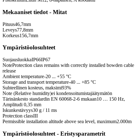
Mekaaniset tiedot - Mitat
Pituus
46,7
mm
Leveys
77,8
mm
Korkeus
156,7
mm
Ympäristöolosuhteet
Suojausluokka
IP66
IP67
Note
Protection class remains with correctly installed bowden cable
release
Ambient temperature
-20 ... +55 °C
Storage and transport temperature
-40 ... +85 °C
Suhteellinen kosteus, maksimi
93
%
Note (Relative humidity)
ei kondensoitumista
jäätymätön
Tärinänkesto standardin EN 60068-2-6 mukaan
10 … 150 Hz,
Amplitudi 0,35 mm
Iskunkestävyys
30 g / 11 ms
Protection class
III
Permissible installation altitude above sea level, maximum
2.000
m
Ympäristöolosuhteet - Eristysparametrit