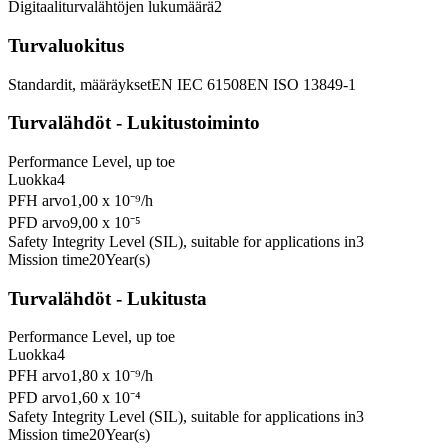
Digitaaliturvalähtöjen lukumäärä
2
Turvaluokitus
Standardit, määräykset
EN IEC 61508
EN ISO 13849-1
Turvalähdöt - Lukitustoiminto
Performance Level, up to
e
Luokka
4
PFH arvo
1,00 x 10⁻⁹
/h
PFD arvo
9,00 x 10⁻⁵
Safety Integrity Level (SIL), suitable for applications in
3
Mission time
20
Year(s)
Turvalähdöt - Lukitusta
Performance Level, up to
e
Luokka
4
PFH arvo
1,80 x 10⁻⁹
/h
PFD arvo
1,60 x 10⁻⁴
Safety Integrity Level (SIL), suitable for applications in
3
Mission time
20
Year(s)