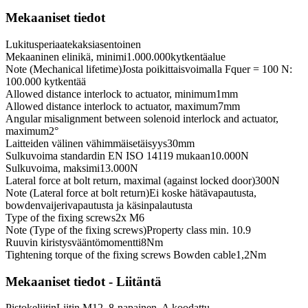
Mekaaniset tiedot
Lukitusperiaate
kaksiasentoinen
Mekaaninen elinikä, minimi
1.000.000
kytkentäalue
Note (Mechanical lifetime)
Josta poikittaisvoimalla Fquer = 100 N:
100.000 kytkentää
Allowed distance interlock to actuator, minimum
1
mm
Allowed distance interlock to actuator, maximum
7
mm
Angular misalignment between solenoid interlock and actuator,
maximum
2
°
Laitteiden välinen vähimmäisetäisyys
30
mm
Sulkuvoima standardin EN ISO 14119 mukaan
10.000
N
Sulkuvoima, maksimi
13.000
N
Lateral force at bolt return, maximal (against locked door)
300
N
Note (Lateral force at bolt return)
Ei koske hätävapautusta,
bowdenvaijerivapautusta ja käsinpalautusta
Type of the fixing screws
2x M6
Note (Type of the fixing screws)
Property class min. 10.9
Ruuvin kiristysvääntömomentti
8
Nm
Tightening torque of the fixing screws Bowden cable
1,2
Nm
Mekaaniset tiedot - Liitäntä
Pistokeliitin
Liitin M12, 8-napainen, A koodattu