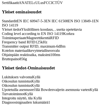
Sertifikaatit
ANATEL
cULus
FCC
IC
TÜV
Yleiset ominaisuudet
Standardit
EN IEC 60947-5-3
EN IEC 61508
EN ISO 13849-1
EN
ISO 14119
Yleiset tiedot
Yksilöllinen koodaus, , useita opetettavia
Coding level according to EN ISO 14119
Korkea
Toimintaperiaate
Magneettikenttä
RFID
Frequency band RFID
125
kHz
Transmitter output RFID, maximum
-6
dBm
Kotelon materiaali
kevytmetalliseosvalu
Ohjainpään reaktioaika, maksimi
100
ms
Bruttopaino
856
g
Yleiset tiedot-Ominaisuudet
Lukituksen valvonta
Kyllä
Oikosulun tunnistus
Kyllä
Oikosulun tunnistus
Kyllä
Upotetuilla asennusrei'illä Bowdenvaijerin asennusta varten
Kyllä
Turvatoiminnot
Kyllä
Integroitu näyttö, tila
Kyllä
Diagnoosisignaalien lukumäärä
1