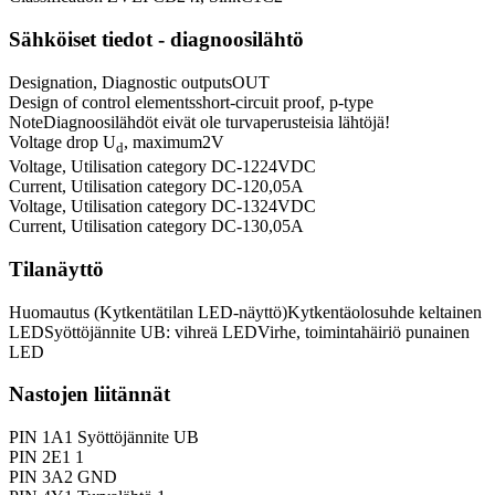
Sähköiset tiedot - diagnoosilähtö
Designation, Diagnostic outputs
OUT
Design of control elements
short-circuit proof, p-type
Note
Diagnoosilähdöt eivät ole turvaperusteisia lähtöjä!
Voltage drop U
, maximum
2
V
d
Voltage, Utilisation category DC-12
24
VDC
Current, Utilisation category DC-12
0,05
A
Voltage, Utilisation category DC-13
24
VDC
Current, Utilisation category DC-13
0,05
A
Tilanäyttö
Huomautus (Kytkentätilan LED-näyttö)
Kytkentäolosuhde keltainen
LED
Syöttöjännite UB: vihreä LED
Virhe, toimintahäiriö punainen
LED
Nastojen liitännät
PIN 1
A1 Syöttöjännite UB
PIN 2
E1 1
PIN 3
A2 GND