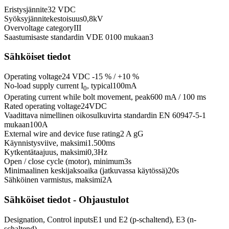
Eristysjännite
32 VDC
Syöksyjännitekestoisuus
0,8
kV
Overvoltage category
III
Saastumisaste standardin VDE 0100 mukaan
3
Sähköiset tiedot
Operating voltage
24 VDC -15 % / +10 %
No-load supply current I
, typical
100
mA
0
Operating current while bolt movement, peak
600 mA / 100 ms
Rated operating voltage
24
VDC
Vaadittava nimellinen oikosulkuvirta standardin EN 60947-5-1
mukaan
100
A
External wire and device fuse rating
2 A gG
Käynnistysviive, maksimi
1.500
ms
Kytkentätaajuus, maksimi
0,3
Hz
Open / close cycle (motor), minimum
3
s
Minimaalinen keskijaksoaika (jatkuvassa käytössä)
20
s
Sähköinen varmistus, maksimi
2
A
Sähköiset tiedot - Ohjaustulot
Designation, Control inputs
E1 und E2 (p-schaltend), E3 (n-
schaltend)