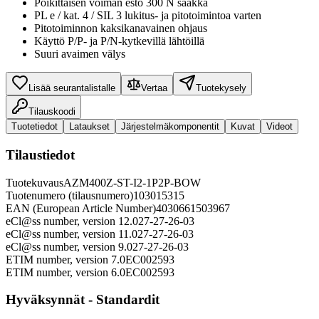
Poikittaisen voiman esto 300 N saakka
PL e / kat. 4 / SIL 3 lukitus- ja pitotoimintoa varten
Pitotoiminnon kaksikanavainen ohjaus
Käyttö P/P- ja P/N-kytkevillä lähtöillä
Suuri avaimen välys
Lisää seurantalistalle
Vertaa
Tuotekysely
Tilauskoodi
Tuotetiedot
Lataukset
Järjestelmäkomponentit
Kuvat
Videot
Tilaustiedot
Tuotekuvaus
AZM400Z-ST-I2-1P2P-BOW
Tuotenumero (tilausnumero)
103015315
EAN (European Article Number)
4030661503967
eCl@ss number, version 12.0
27-27-26-03
eCl@ss number, version 11.0
27-27-26-03
eCl@ss number, version 9.0
27-27-26-03
ETIM number, version 7.0
EC002593
ETIM number, version 6.0
EC002593
Hyväksynnät - Standardit