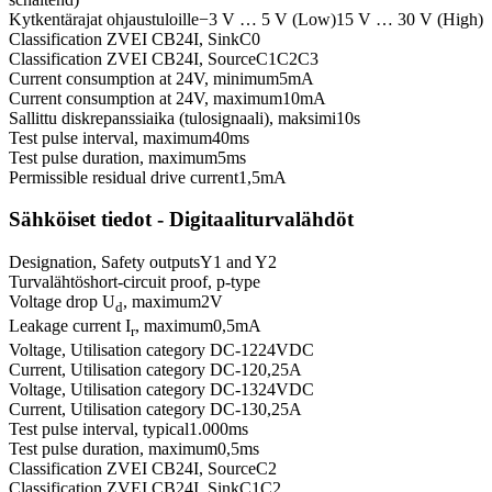
Kytkentärajat ohjaustuloille
−3 V … 5 V (Low)
15 V … 30 V (High)
Classification ZVEI CB24I, Sink
C0
Classification ZVEI CB24I, Source
C1
C2
C3
Current consumption at 24V, minimum
5
mA
Current consumption at 24V, maximum
10
mA
Sallittu diskrepanssiaika (tulosignaali), maksimi
10
s
Test pulse interval, maximum
40
ms
Test pulse duration, maximum
5
ms
Permissible residual drive current
1,5
mA
Sähköiset tiedot - Digitaaliturvalähdöt
Designation, Safety outputs
Y1 and Y2
Turvalähtö
short-circuit proof, p-type
Voltage drop U
, maximum
2
V
d
Leakage current I
, maximum
0,5
mA
r
Voltage, Utilisation category DC-12
24
VDC
Current, Utilisation category DC-12
0,25
A
Voltage, Utilisation category DC-13
24
VDC
Current, Utilisation category DC-13
0,25
A
Test pulse interval, typical
1.000
ms
Test pulse duration, maximum
0,5
ms
Classification ZVEI CB24I, Source
C2
Classification ZVEI CB24I, Sink
C1
C2