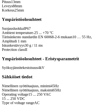
Pituus
13
mm
Leveys
88
mm
Korkeus
25
mm
Ympäristöolosuhteet
Suojausluokka
IP67
Ambient temperature
-25 ... +70 °C
Tärinänkesto standardin EN 60068-2-6 mukaan
10 … 55 Hz,
Amplitudi 1 mm
Iskunkestävyys
30 g / 11 ms
Protection class
II
Ympäristöolosuhteet - Eristysparametrit
Syöksyjännitekestoisuus
4
kV
Sähköiset tiedot
Nimellinen syöttötaajuus, minimi
45
Hz
Nimellinen syöttötaajuus, maksimi
65
Hz
Operating voltage
15 ... 250 VAC
15 ... 250 VDC
Type of voltage range
AC