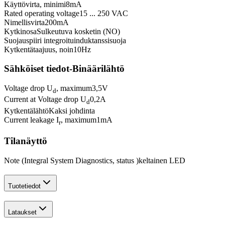
Käyttövirta, minimi
8
mA
Rated operating voltage
15 ... 250 VAC
Nimellisvirta
200
mA
Kytkinosa
Sulkeutuva kosketin (NO)
Suojauspiiri integroitu
induktanssisuoja
Kytkentätaajuus, noin
10
Hz
Sähköiset tiedot-Binäärilähtö
Voltage drop U
, maximum
3,5
V
d
Current at Voltage drop U
0,2
A
d
Kytkentälähtö
Kaksi johdinta
Current leakage I
, maximum
1
mA
r
Tilanäyttö
Note (Integral System Diagnostics, status )
keltainen LED
Tuotetiedot
Lataukset