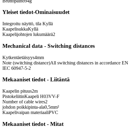
Bruttopaino
94
g
Yleiset tiedot-Ominaisuudet
Integroitu näyttö, tila
Kyllä
Kaapelisukka
Kyllä
Kaapelijohtojen lukumäärä
2
Mechanical data - Switching distances
Kytkentäetäisyys
4
mm
Note (switching distance)
All switching distances in accordance EN
IEC 60947-5-2
Mekaaniset tiedot - Liitäntä
Kaapelin pituus
2
m
Pistokeliitin
Kaapeli H03VV-F
Number of cable wires
2
johdon poikkipinta-ala
0,5
mm²
Kaapelivaipan materiaali
PVC
Mekaaniset tiedot - Mitat