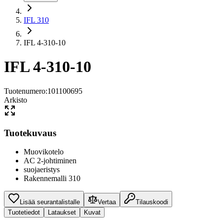
IFL 310
IFL 4-310-10
IFL 4-310-10
Tuotenumero
:
101100695
Arkisto
Tuotekuvaus
Muovikotelo
AC 2-johtiminen
suojaeristys
Rakennemalli 310
Lisää seurantalistalle
Vertaa
Tilauskoodi
Tuotetiedot
Lataukset
Kuvat