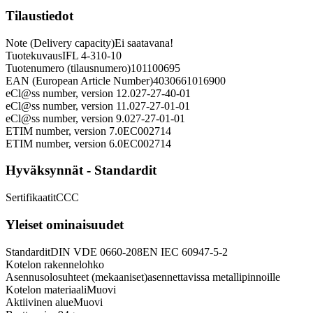
Tilaustiedot
Note (Delivery capacity)
Ei saatavana!
Tuotekuvaus
IFL 4-310-10
Tuotenumero (tilausnumero)
101100695
EAN (European Article Number)
4030661016900
eCl@ss number, version 12.0
27-27-40-01
eCl@ss number, version 11.0
27-27-01-01
eCl@ss number, version 9.0
27-27-01-01
ETIM number, version 7.0
EC002714
ETIM number, version 6.0
EC002714
Hyväksynnät - Standardit
Sertifikaatit
CCC
Yleiset ominaisuudet
Standardit
DIN VDE 0660-208
EN IEC 60947-5-2
Kotelon rakenne
lohko
Asennusolosuhteet (mekaaniset)
asennettavissa metallipinnoille
Kotelon materiaali
Muovi
Aktiivinen alue
Muovi