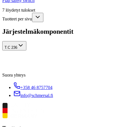
Flap safety switch
7
löydetyt tulokset
Tuotteet per sivu
Järjestelmäkomponentit
T.C 236
Suora yhteys
+358 46 8757704
info@schmersal.fi