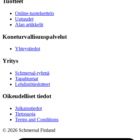
Tuotteet
Online-tuoteluettelo
Uutuudet
Alan artikkelit
Koneturvallisuuspalvelut
Yhteystiedot
Yritys
Schmersal-ryhmä
Tapahtumat
Lehdistötiedotteet
Oikeudelliset tiedot
Julkaisutiedot
Tietosuoja
Terms and Conditions
© 2026 Schmersal Finland