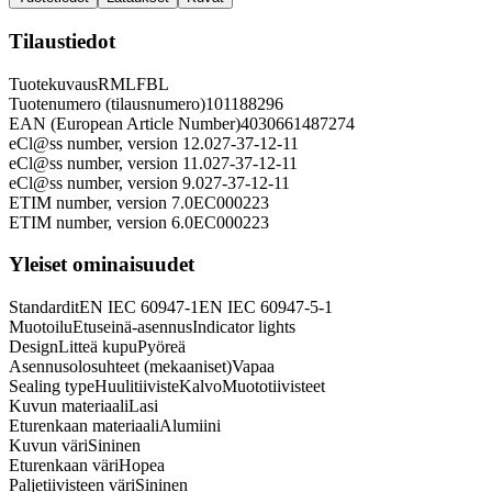
Tilaustiedot
Tuotekuvaus
RMLFBL
Tuotenumero (tilausnumero)
101188296
EAN (European Article Number)
4030661487274
eCl@ss number, version 12.0
27-37-12-11
eCl@ss number, version 11.0
27-37-12-11
eCl@ss number, version 9.0
27-37-12-11
ETIM number, version 7.0
EC000223
ETIM number, version 6.0
EC000223
Yleiset ominaisuudet
Standardit
EN IEC 60947-1
EN IEC 60947-5-1
Muotoilu
Etuseinä-asennus
Indicator lights
Design
Litteä kupu
Pyöreä
Asennusolosuhteet (mekaaniset)
Vapaa
Sealing type
Huulitiiviste
Kalvo
Muototiivisteet
Kuvun materiaali
Lasi
Eturenkaan materiaali
Alumiini
Kuvun väri
Sininen
Eturenkaan väri
Hopea
Paljetiivisteen väri
Sininen