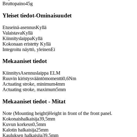
Bruttopaino
45
g
Yleiset tiedot-Ominaisuudet
Etuseinä-asennus
Kyllä
Valaistava
Kyllä
Kiinnityslaippa
Kyllä
Kokonaan eristetty
Kyllä
Integroitu näyttö, yleinen
Ei
Mekaaniset tiedot
Kiinnitys
Asennuslaippa ELM
Ruuvin kiristysvääntömomentti
0,6
Nm
Actuating stroke, minimum
4
mm
Actuating stroke, maximum
5
mm
Mekaaniset tiedot - Mitat
Note (Mounting height)
Height in front of the front panel.
Kokonaishalkaisija
39,5
mm
Kuvun korkeus
0,5
mm
Kalotin halkaisija
25
mm
Kauluksen halkaisija
39,5
mm