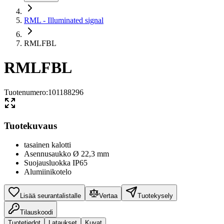
RML - Illuminated signal
RMLFBL
RMLFBL
Tuotenumero
:
101188296
Tuotekuvaus
tasainen kalotti
Asennusaukko Ø 22,3 mm
Suojausluokka IP65
Alumiinikotelo
Lisää seurantalistalle
Vertaa
Tuotekysely
Tilauskoodi
Tuotetiedot
Lataukset
Kuvat