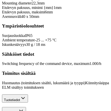
Mounting diameter
22,3
mm
Etulevyn paksuus, minimi {mm}
1
mm
Etulevyn paksuus, maksimi
6
mm
Asennusväli
40 x 50
mm
Ympäristöolosuhteet
Suojausluokka
IP65
Ambient temperature
-25 ... +75 °C
Iskunkestävyys
30 g / 18 ms
Sähköiset tiedot
Switching frequency of the command device, maximum
1.000
/h
Toimitus sisältää
Huomautus (toimituksen sisältö, lukumäärä ja tyyppi)
Kiinnityslaippa
ELM sisältyy toimitukseen
Tuotetiedot