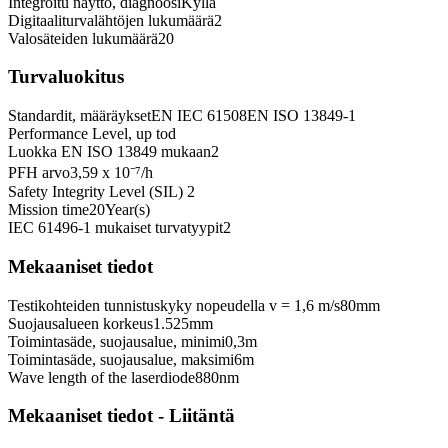
Integroitu näyttö, diagnoosi
Kyllä
Digitaaliturvalähtöjen lukumäärä
2
Valosäteiden lukumäärä
20
Turvaluokitus
Standardit, määräykset
EN IEC 61508
EN ISO 13849-1
Performance Level, up to
d
Luokka EN ISO 13849 mukaan
2
PFH arvo
3,59 x 10⁻⁷
/h
Safety Integrity Level (SIL)
2
Mission time
20
Year(s)
IEC 61496-1 mukaiset turvatyypit
2
Mekaaniset tiedot
Testikohteiden tunnistuskyky nopeudella v = 1,6 m/s
80
mm
Suojausalueen korkeus
1.525
mm
Toimintasäde, suojausalue, minimi
0,3
m
Toimintasäde, suojausalue, maksimi
6
m
Wave length of the laserdiode
880
nm
Mekaaniset tiedot - Liitäntä