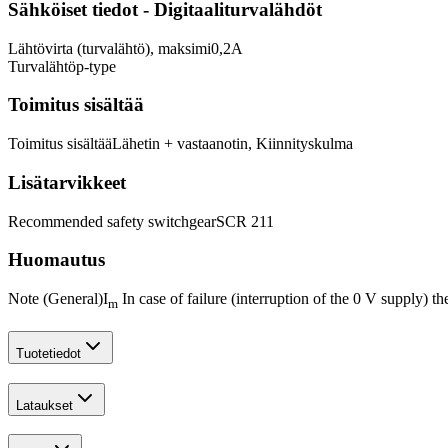
Sähköiset tiedot - Digitaaliturvalähdöt
Lähtövirta (turvalähtö), maksimi
0,2
A
Turvalähtö
p-type
Toimitus sisältää
Toimitus sisältää
Lähetin + vastaanotin, Kiinnityskulma
Lisätarvikkeet
Recommended safety switchgear
SCR 211
Huomautus
Note (General)
I
In case of failure (interruption of the 0 V supply) 
m
Tuotetiedot
Lataukset