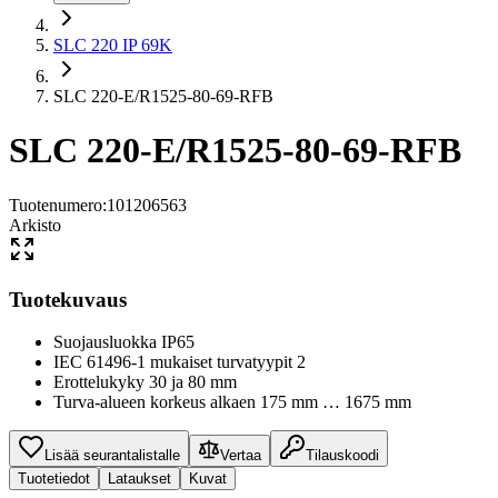
SLC 220 IP 69K
SLC 220-E/R1525-80-69-RFB
SLC 220-E/R1525-80-69-RFB
Tuotenumero
:
101206563
Arkisto
Tuotekuvaus
Suojausluokka IP65
IEC 61496-1 mukaiset turvatyypit 2
Erottelukyky 30 ja 80 mm
Turva-alueen korkeus alkaen 175 mm … 1675 mm
Lisää seurantalistalle
Vertaa
Tilauskoodi
Tuotetiedot
Lataukset
Kuvat