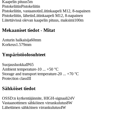
Kaapelin pituus
5
m
Pistokeliitin
Pistokeliitin
Pistokeliitin, vastaanotin
Liitinkaapeli M12, 8-napainen
Pistokeliitin, lähetin
Liitinkaapeli M12, 8-napainen
Liitettävissä olevan kaapelin pituus, maksimi
100
m
Mekaaniset tiedot - Mitat
Anturin halkaisija
60
mm
Korkeus
1.579
mm
Ympäristöolosuhteet
Suojausluokka
IP65
Ambient temperature
-10 ... +50 °C
Storage and transport temperature
-20 ... +70 °C
Protection class
III
Sähköiset tiedot
OSSD:n kytkentäjännite, HIGH-signaali
24
V
Vastaanottimen sähköinen virrankulutus
8
W
Lähettimen sähköinen virrankulutus
4
W