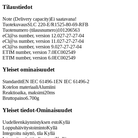
Tilaustiedot
Note (Delivery capacity)
Ei saatavana!
Tuotekuvaus
SLC 220-E/R1525-80-69-RFB
Tuotenumero (tilausnumero)
101206563
eCl@ss number, version 12.0
27-27-27-04
eCl@ss number, version 11.0
27-27-27-04
eCl@ss number, version 9.0
27-27-27-04
ETIM number, version 7.0
EC002549
ETIM number, version 6.0
EC002549
Yleiset ominaisuudet
Standardit
EN IEC 61496-1
EN IEC 61496-2
Kotelon materiaali
Alumiini
Reaktioaika, maksimi
20
ms
Bruttopaino
6.700
g
Yleiset tiedot-Ominaisuudet
Uudelleenkäynnistyksen esto
Kyllä
Loppuhäivitystoiminto
Kyllä
Integroitu näyttö, tila
Kyllä