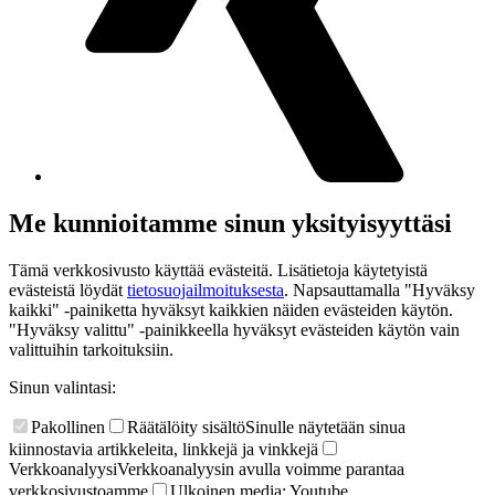
Me kunnioitamme sinun yksityisyyttäsi
Tämä verkkosivusto käyttää evästeitä. Lisätietoja käytetyistä
evästeistä löydät
tietosuojailmoituksesta
. Napsauttamalla "Hyväksy
kaikki" -painiketta hyväksyt kaikkien näiden evästeiden käytön.
"Hyväksy valittu" -painikkeella hyväksyt evästeiden käytön vain
valittuihin tarkoituksiin.
Sinun valintasi:
Pakollinen
Räätälöity sisältö
Sinulle näytetään sinua
kiinnostavia artikkeleita, linkkejä ja vinkkejä
Verkkoanalyysi
Verkkoanalyysin avulla voimme parantaa
verkkosivustoamme
Ulkoinen media: Youtube