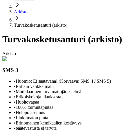
Arkisto
Turvakosketusanturi (arkisto)
Turvakosketusanturi (arkisto)
Arkisto
SMS 3
•
Huomio: Ei saatavana! (Korvaava: SMS 4 / SMS 5)
•
Erittäin vankka malli
•
Modulaarinen turvamattojärjestelmä
•
Erikoiskokoja tilauksesta
•
Huoltovapaa
•
100% toimintapintaa
•
Helppo asennus
•
Liukumaton pinta
•
Erinomainen kemikaalien kestävyys
•
päätevastusta ei tarvita