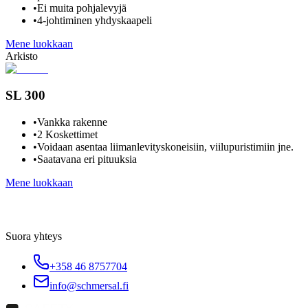
•
Ei muita pohjalevyjä
•
4-johtiminen yhdyskaapeli
Mene luokkaan
Arkisto
SL 300
•
Vankka rakenne
•
2 Koskettimet
•
Voidaan asentaa liimanlevityskoneisiin, viilupuristimiin jne.
•
Saatavana eri pituuksia
Mene luokkaan
Suora yhteys
+358 46 8757704
info@schmersal.fi