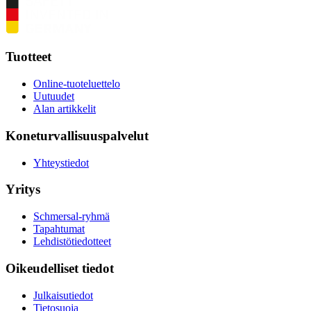
Tuotteet
Online-tuoteluettelo
Uutuudet
Alan artikkelit
Koneturvallisuuspalvelut
Yhteystiedot
Yritys
Schmersal-ryhmä
Tapahtumat
Lehdistötiedotteet
Oikeudelliset tiedot
Julkaisutiedot
Tietosuoja