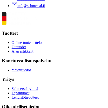
info@schmersal.fi
Tuotteet
Online-tuoteluettelo
Uutuudet
Alan artikkelit
Koneturvallisuuspalvelut
Yhteystiedot
Yritys
Schmersal-ryhmä
Tapahtumat
Lehdistötiedotteet
Oikeudelliset tiedot