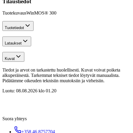
Tilaustiedot
Tuotekuvaus
WinMOS® 300
Tuotetiedot
Lataukset
Kuvat
Tiedot ja arvot on tarkastettu huolellisesti. Kuvat voivat poiketa
alkuperäisestä. Tarkemmat tekniset tiedot löytyvät manuaalista.
Pidätämme oikeuden teknisiin muutoksiin ja virheisiin.
Luotu:
08.08.2026 klo 01.20
Suora yhteys
+358 46 8757704