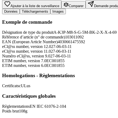
Ajouter à la liste de surveillance
Comparer
Demande produ
Données
Téléchargements
Images
Exemple de commande
Désignation de type du produit
A-K3P-M8-S-G-5M-BK-2-X-X-4-69
Référence d’article (n° de commande)
103011092
EAN (European Article Number)
4030661475592
eCl@ss number, version 12.0
27-06-03-11
eCl@ss number, version 11.0
27-06-03-11
Numéro eCl@ss, version 9.0
27-06-03-11
ETIM number, version 7.0
EC001855
ETIM number, version 6.0
EC001855
Homologations - Règlementations
Certificats
cULus
Caractéristiques globales
Règlementations
EN IEC 61076-2-104
Poids brut
108
g