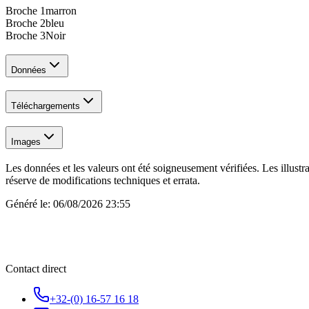
Broche 1
marron
Broche 2
bleu
Broche 3
Noir
Données
Téléchargements
Images
Les données et les valeurs ont été soigneusement vérifiées. Les illustr
réserve de modifications techniques et errata.
Généré le:
06/08/2026 23:55
Contact direct
+32-(0) 16-57 16 18