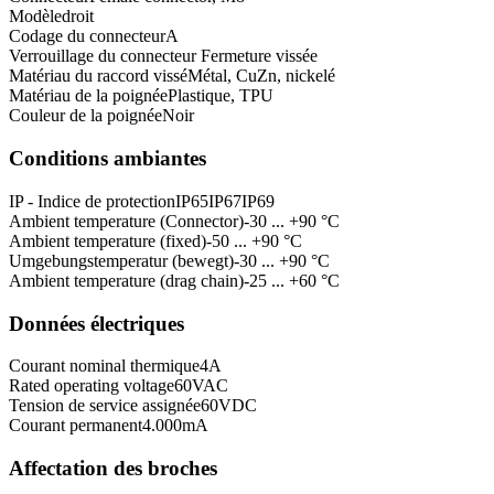
Modèle
droit
Codage du connecteur
A
Verrouillage du connecteur
Fermeture vissée
Matériau du raccord vissé
Métal, CuZn, nickelé
Matériau de la poignée
Plastique, TPU
Couleur de la poignée
Noir
Conditions ambiantes
IP - Indice de protection
IP65
IP67
IP69
Ambient temperature (Connector)
-30 ... +90 °C
Ambient temperature (fixed)
-50 ... +90 °C
Umgebungstemperatur (bewegt)
-30 ... +90 °C
Ambient temperature (drag chain)
-25 ... +60 °C
Données électriques
Courant nominal thermique
4
A
Rated operating voltage
60
VAC
Tension de service assignée
60
VDC
Courant permanent
4.000
mA
Affectation des broches