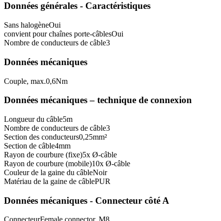
Données générales - Caractéristiques
Sans halogène
Oui
convient pour chaînes porte-câbles
Oui
Nombre de conducteurs de câble
3
Données mécaniques
Couple, max.
0,6
Nm
Données mécaniques – technique de connexion
Longueur du câble
5
m
Nombre de conducteurs de câble
3
Section des conducteurs
0,25
mm²
Section de câble
4
mm
Rayon de courbure (fixe)
5
x Ø-câble
Rayon de courbure (mobile)
10
x Ø-câble
Couleur de la gaine du câble
Noir
Matériau de la gaine de câble
PUR
Données mécaniques - Connecteur côté A
Connecteur
Female connector, M8