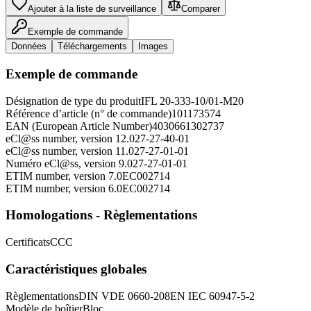
Ajouter à la liste de surveillance
Comparer
Exemple de commande
Données
Téléchargements
Images
Exemple de commande
Désignation de type du produit
IFL 20-333-10/01-M20
Référence d’article (n° de commande)
101173574
EAN (European Article Number)
4030661302737
eCl@ss number, version 12.0
27-27-40-01
eCl@ss number, version 11.0
27-27-01-01
Numéro eCl@ss, version 9.0
27-27-01-01
ETIM number, version 7.0
EC002714
ETIM number, version 6.0
EC002714
Homologations - Règlementations
Certificats
CCC
Caractéristiques globales
Règlementations
DIN VDE 0660-208
EN IEC 60947-5-2
Modèle de boîtier
Bloc