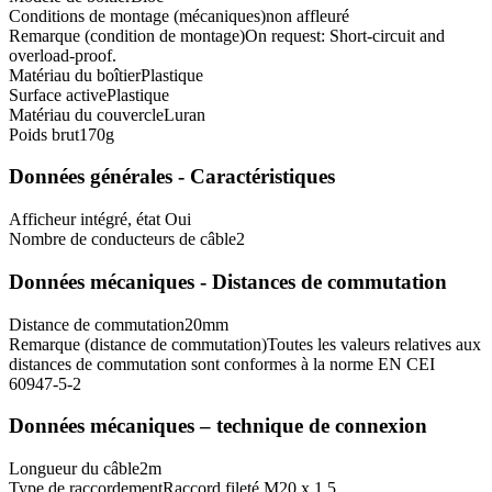
Conditions de montage (mécaniques)
non affleuré
Remarque (condition de montage)
On request: Short-circuit and
overload-proof.
Matériau du boîtier
Plastique
Surface active
Plastique
Matériau du couvercle
Luran
Poids brut
170
g
Données générales - Caractéristiques
Afficheur intégré, état
Oui
Nombre de conducteurs de câble
2
Données mécaniques - Distances de commutation
Distance de commutation
20
mm
Remarque (distance de commutation)
Toutes les valeurs relatives aux
distances de commutation sont conformes à la norme EN CEI
60947-5-2
Données mécaniques – technique de connexion
Longueur du câble
2
m
Type de raccordement
Raccord fileté M20 x 1.5