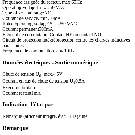
Fréquence assignée du secteur, max.
65
Hz
Operating voltage
15 ... 250 VAC
Type of voltage range
AC
Courant de service, min.
10
mA
Rated operating voltage
15 ... 250 VAC
Courant permanent
500
mA
Elément de commutation
Contact NF ou contact NO
Circuit de protection intégré
protection contre les charges inductives
parasitaires
Fréquence de commutation, env.
10
Hz
Données électriques - Sortie numérique
Chute de tension U
, max.
4,5
V
d
Courant en cas de chute de tension U
0,5
A
d
Exécution
bifilaire
Courant restant
1
mA
Indication d'état par
Remarque (afficheur intégré, état)
LED jaune
Remarque