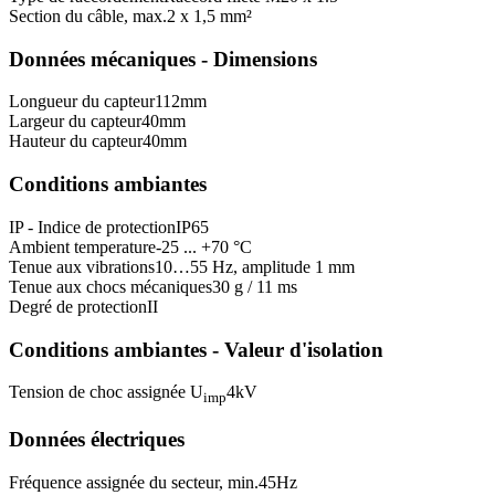
Section du câble, max.
2 x 1,5 mm²
Données mécaniques - Dimensions
Longueur du capteur
112
mm
Largeur du capteur
40
mm
Hauteur du capteur
40
mm
Conditions ambiantes
IP - Indice de protection
IP65
Ambient temperature
-25 ... +70 °C
Tenue aux vibrations
10…55 Hz, amplitude 1 mm
Tenue aux chocs mécaniques
30 g / 11 ms
Degré de protection
II
Conditions ambiantes - Valeur d'isolation
Tension de choc assignée U
4
kV
imp
Données électriques
Fréquence assignée du secteur, min.
45
Hz