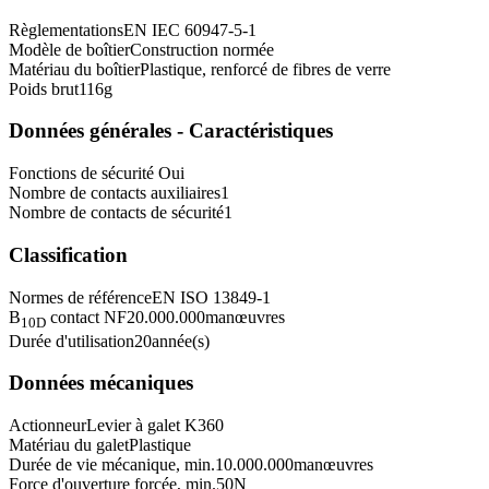
Règlementations
EN IEC 60947-5-1
Modèle de boîtier
Construction normée
Matériau du boîtier
Plastique, renforcé de fibres de verre
Poids brut
116
g
Données générales - Caractéristiques
Fonctions de sécurité
Oui
Nombre de contacts auxiliaires
1
Nombre de contacts de sécurité
1
Classification
Normes de référence
EN ISO 13849-1
B
contact NF
20.000.000
manœuvres
10D
Durée d'utilisation
20
année(s)
Données mécaniques
Actionneur
Levier à galet K360
Matériau du galet
Plastique
Durée de vie mécanique, min.
10.000.000
manœuvres
Force d'ouverture forcée, min.
50
N