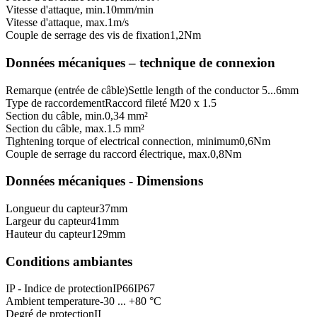
Vitesse d'attaque, min.
10
mm/min
Vitesse d'attaque, max.
1
m/s
Couple de serrage des vis de fixation
1,2
Nm
Données mécaniques – technique de connexion
Remarque (entrée de câble)
Settle length of the conductor 5...6mm
Type de raccordement
Raccord fileté M20 x 1.5
Section du câble, min.
0,34 mm²
Section du câble, max.
1.5 mm²
Tightening torque of electrical connection, minimum
0,6
Nm
Couple de serrage du raccord électrique, max.
0,8
Nm
Données mécaniques - Dimensions
Longueur du capteur
37
mm
Largeur du capteur
41
mm
Hauteur du capteur
129
mm
Conditions ambiantes
IP - Indice de protection
IP66
IP67
Ambient temperature
-30 ... +80 °C
Degré de protection
II