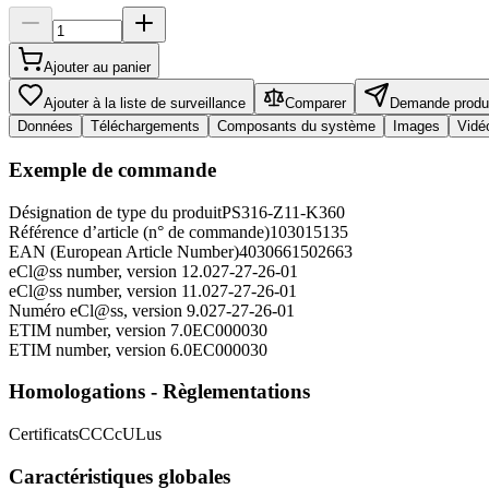
Ajouter au panier
Ajouter à la liste de surveillance
Comparer
Demande produ
Données
Téléchargements
Composants du système
Images
Vidé
Exemple de commande
Désignation de type du produit
PS316-Z11-K360
Référence d’article (n° de commande)
103015135
EAN (European Article Number)
4030661502663
eCl@ss number, version 12.0
27-27-26-01
eCl@ss number, version 11.0
27-27-26-01
Numéro eCl@ss, version 9.0
27-27-26-01
ETIM number, version 7.0
EC000030
ETIM number, version 6.0
EC000030
Homologations - Règlementations
Certificats
CCC
cULus
Caractéristiques globales