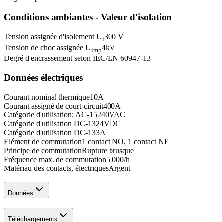
Conditions ambiantes - Valeur d'isolation
Tension assignée d'isolement U
300 V
i
Tension de choc assignée U
4
kV
imp
Degré d'encrassement selon IEC/EN 60947-1
3
Données électriques
Courant nominal thermique
10
A
Courant assigné de court-circuit
400
A
Catégorie d'utilisation: AC-15
240
VAC
Catégorie d'utilisation DC-13
24
VDC
Catégorie d'utilisation DC-13
3
A
Elément de commutation
1 contact NO, 1 contact NF
Principe de commutation
Rupture brusque
Fréquence max. de commutation
5.000
/h
Matériau des contacts, électriques
Argent
Données
Téléchargements