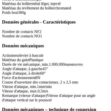
Matériau du boîtier
métal léger, injecté
Matériau du revêtement du boîtier
chromated
Poids brut
380
g
Données générales - Caractéristiques
Nombre de contacts NF
2
Nombre de contacts NO
1
Données mécaniques
Actionneur
levier à bascule
Matériau du galet
Plastique
Durée de vie mécanique, min.
1.000.000
manœuvres
Angle d'attaque, à gauche
45
°
Angle d'attaque, à droite
60
°
Force d'actionnement
8
N
Course d'ouverture des contacts
max. 2 x 2,5 mm
Vitesse d'attaque, min.
1
mm/min
Vitesse d'attaque, max.
0,5
m/s
Remarque (vitesse d'attaque)
Vitesse d'attaque pour un angle
d'attaque vertical sur le poussoir
Données mécaniques – technique de connexion