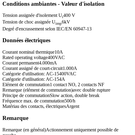
Conditions ambiantes - Valeur d'isolation
Tension assignée d'isolement U
400 V
i
Tension de choc assignée U
6
kV
imp
Degré d'encrassement selon IEC/EN 60947-1
3
Données électriques
Courant nominal thermique
10
A
Rated operating voltage
400
VAC
Courant permanent
4.000
mA
Courant assigné de court-circuit
1.000
A
Catégorie d'utilisation: AC-15
400
VAC
Catégorie d'utilisation: AC-15
4
A
Elément de commutation
1 contact NO, 2 contacts NF
Remarque (elément de commutation)
avec double rupture
Principe de commutation
Slow action, double break
Fréquence max. de commutation
500
/h
Matériau des contacts, électriques
Argent
Remarque
Remarque (en général)
Actionnement uniquement possible de