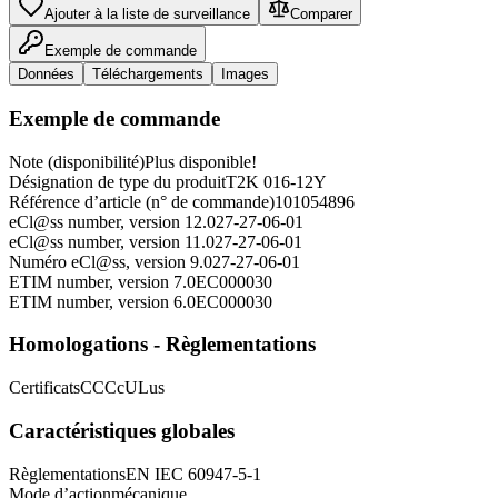
Ajouter à la liste de surveillance
Comparer
Exemple de commande
Données
Téléchargements
Images
Exemple de commande
Note (disponibilité)
Plus disponible!
Désignation de type du produit
T2K 016-12Y
Référence d’article (n° de commande)
101054896
eCl@ss number, version 12.0
27-27-06-01
eCl@ss number, version 11.0
27-27-06-01
Numéro eCl@ss, version 9.0
27-27-06-01
ETIM number, version 7.0
EC000030
ETIM number, version 6.0
EC000030
Homologations - Règlementations
Certificats
CCC
cULus
Caractéristiques globales
Règlementations
EN IEC 60947-5-1
Mode d’action
mécanique