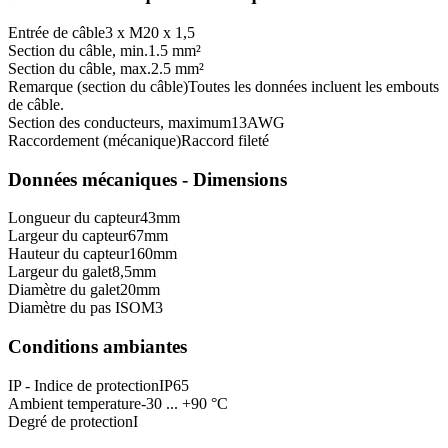
Entrée de câble
3 x M20 x 1,5
Section du câble, min.
1.5 mm²
Section du câble, max.
2.5 mm²
Remarque (section du câble)
Toutes les données incluent les embouts
de câble.
Section des conducteurs, maximum
13
AWG
Raccordement (mécanique)
Raccord fileté
Données mécaniques - Dimensions
Longueur du capteur
43
mm
Largeur du capteur
67
mm
Hauteur du capteur
160
mm
Largeur du galet
8,5
mm
Diamètre du galet
20
mm
Diamètre du pas ISO
M3
Conditions ambiantes
IP - Indice de protection
IP65
Ambient temperature
-30 ... +90 °C
Degré de protection
I